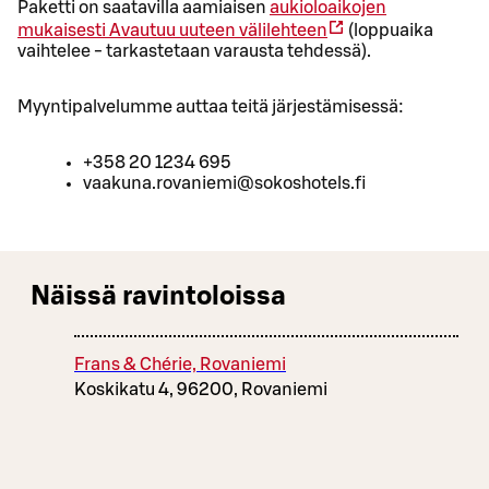
Paketti on saatavilla aamiaisen
aukioloaikojen
mukaisesti
Avautuu uuteen välilehteen
(loppuaika
vaihtelee - tarkastetaan varausta tehdessä).
Myyntipalvelumme auttaa teitä järjestämisessä:
+358 20 1234 695
vaakuna.rovaniemi@sokoshotels.fi
Näissä ravintoloissa
Frans & Chérie, Rovaniemi
Koskikatu 4, 96200, Rovaniemi