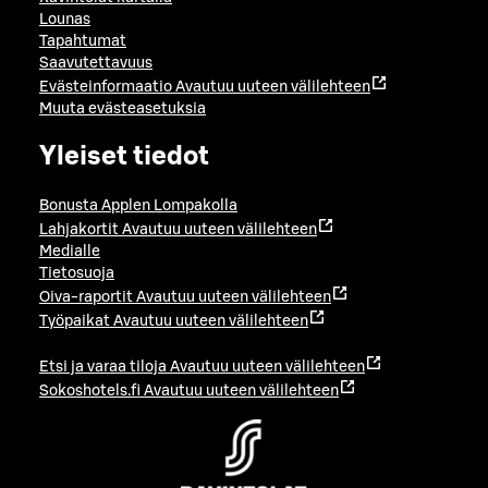
Lounas
Tapahtumat
Saavutettavuus
Evästeinformaatio
Avautuu uuteen välilehteen
Muuta evästeasetuksia
Yleiset tiedot
Bonusta Applen Lompakolla
Lahjakortit
Avautuu uuteen välilehteen
Medialle
Tietosuoja
Oiva-raportit
Avautuu uuteen välilehteen
Työpaikat
Avautuu uuteen välilehteen
Etsi ja varaa tiloja
Avautuu uuteen välilehteen
Sokoshotels.fi
Avautuu uuteen välilehteen