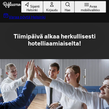
Siirry pääsisältöön
Sijainti
Avaa
Helsinki
Kirjaudu
Hae
mobiilivalikko
Varaa pöytä
Helsinki
Tiimipäivä alkaa herkullisesti
hotelliaamiaiselta!