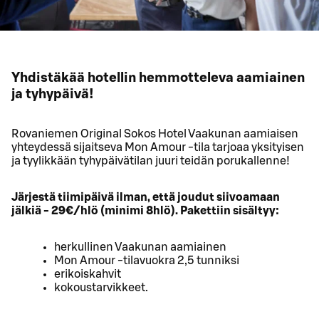
Yhdistäkää hotellin hemmotteleva aamiainen
ja tyhypäivä!
Rovaniemen Original Sokos Hotel Vaakunan aamiaisen
yhteydessä sijaitseva Mon Amour -tila tarjoaa yksityisen
ja tyylikkään tyhypäivätilan juuri teidän porukallenne!
Järjestä tiimipäivä ilman, että joudut siivoamaan
jälkiä - 29€/hlö (minimi 8hlö). Pakettiin sisältyy:
herkullinen Vaakunan aamiainen
Mon Amour -tilavuokra 2,5 tunniksi
erikoiskahvit
kokoustarvikkeet.