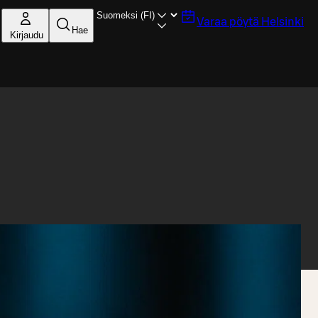
Varaa pöytä
Helsinki
Hae
Kirjaudu