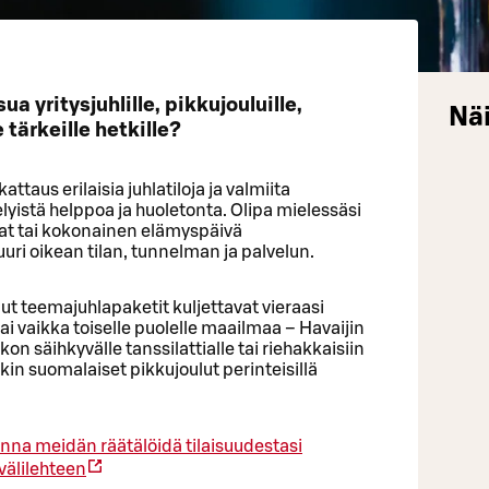
a yritysjuhlille, pikkujouluille,
Näi
 tärkeille hetkille?
ttaus erilaisia juhlatiloja ja valmiita
elyistä helppoa ja huoletonta. Olipa mielessäsi
uhlat tai kokonainen elämyspäivä
uuri oikean tilan, tunnelman ja palvelun.
ut teemajuhlapaketit kuljettavat vieraasi
i vaikka toiselle puolelle maailmaa – Havaijin
n säihkyvälle tanssilattialle tai riehakkaisiin
nkin suomalaiset pikkujoulut perinteisillä
nna meidän räätälöidä tilaisuudestasi
välilehteen