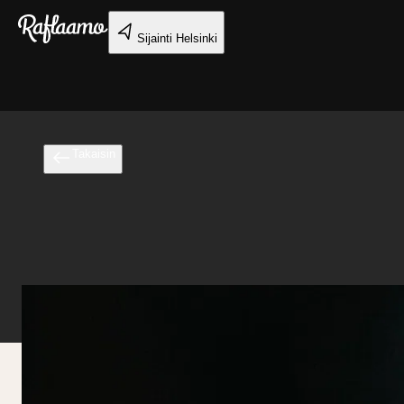
Siirry pääsisältöön
Sijainti
Helsinki
Takaisin