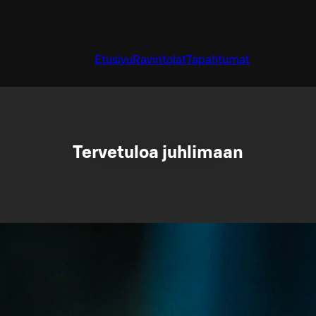
Etusivu
Ravintolat
Tapahtumat
Tervetuloa juhlimaan