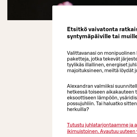
Etsitkö vaivatonta ratkaisu
syntymäpäiville tai muille
Valittavanasi on monipuolinen ka
paketteja, jotka tekevät järjest
tyylikäs illallinen, energiset j
majoituksineen, meiltä löydät j
Alexandran valmiiksi suunnitell
hetkessä toiseen aikakauteen ta
eksoottiseen lämpöön, ysäridisko
possujuhliin. Tai haluatko sitte
herkuilla?
Tutustu juhlatarjontaamme ja a
ikimuistoinen.
Avautuu uuteen 