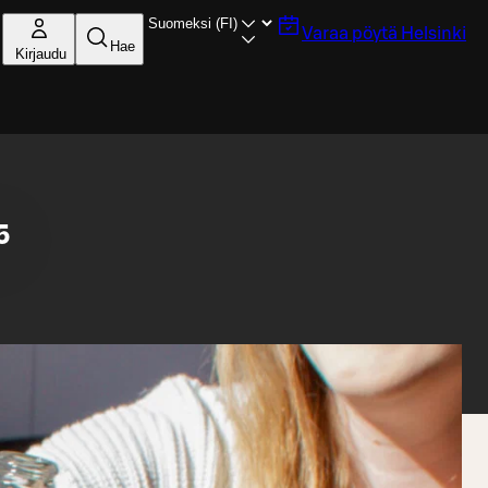
Varaa pöytä
Helsinki
Hae
Kirjaudu
5