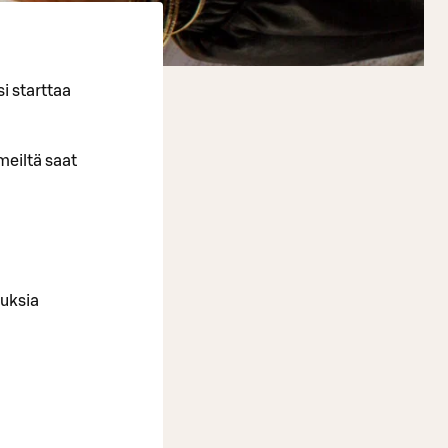
si starttaa
 meiltä saat
ouksia