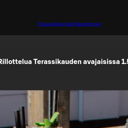
Etusivu
Ravintolat
Tapahtumat
Rillottelua Terassikauden avajaisissa 1.