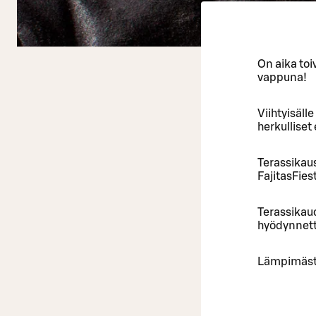
On aika toiv
vappuna!
Viihtyisäll
herkulliset
Terassikaus
FajitasFies
Terassikaude
hyödynnett
Lämpimästi 