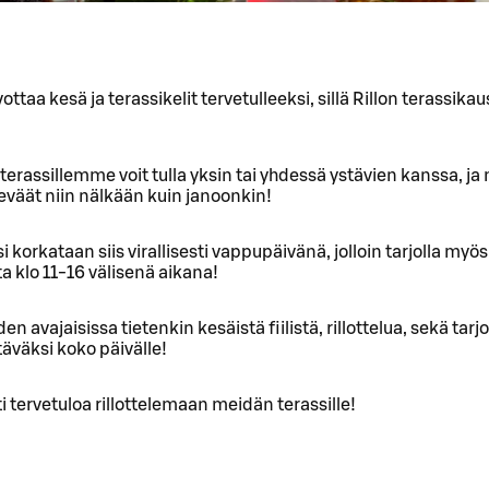
ottaa kesä ja terassikelit tervetulleeksi, sillä Rillon terassikau
e terassillemme voit tulla yksin tai yhdessä ystävien kanssa, ja
 eväät niin nälkään kuin janoonkin!
i korkataan siis virallisesti vappupäivänä, jolloin tarjolla myös
ta klo 11-16 välisenä aikana!
n avajaisissa tietenkin kesäistä fiilistä, rillottelua, sekä tarj
äväksi koko päivälle!
tervetuloa rillottelemaan meidän terassille!