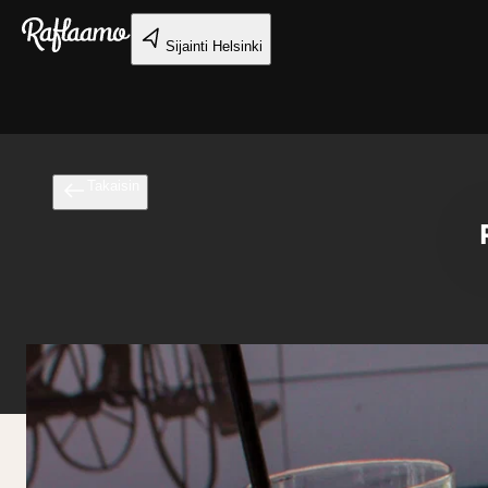
Siirry pääsisältöön
Sijainti
Helsinki
Takaisin