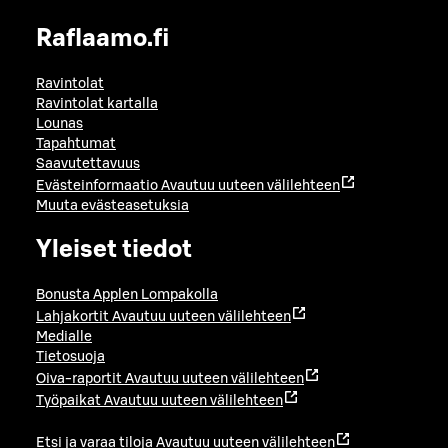
Raflaamo.fi
Ravintolat
Ravintolat kartalla
Lounas
Tapahtumat
Saavutettavuus
Evästeinformaatio
Avautuu uuteen välilehteen
Muuta evästeasetuksia
Yleiset tiedot
Bonusta Applen Lompakolla
Lahjakortit
Avautuu uuteen välilehteen
Medialle
Tietosuoja
Oiva-raportit
Avautuu uuteen välilehteen
Työpaikat
Avautuu uuteen välilehteen
Etsi ja varaa tiloja
Avautuu uuteen välilehteen