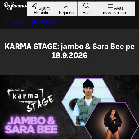
Siirry pääsisältöön
Sijainti
Avaa
Helsinki
Kirjaudu
Hae
mobiilivalikko
Varaa pöytä
Helsinki
KARMA STAGE: jambo & Sara Bee pe
18.9.2026