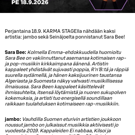
Perjantaina 18.9. KARMA STAGElla nähdään kaksi
artistia: jambo sekä Seinäjoelta ponnistanut Sara Bee!
Sara Bee:
Kolmella Emma-ehdokkuudella huomioitu
Sara Bee on vakiinnuttanut asemansa kotimaisen rap-
ja pop-musiikin kirkkaimpana äänenä. Artistin
kappaleet yhdistävät sujuvasti poppia, R’n’B:tä ja räppiä
suurella sydämellä, ja hänen kaksijuurinen taustansa
Algeriasta ja Suomesta näkyy vahvasti musiikillisessa
ilmaisussa. Sara Been kappaleet käsittelevät
ihmissuhteita, itsensä löytämistä ja nuoren sukupolven
kokemuksia, ja artisti tuo energisellä soundillaan
raikkaan tuulahduksen kotimaiseen rap-musiikkiin.
jambo:
Vauhdilla Suomen eturivin artistien joukkoon
noussut jambo on julkaissut musiikkia aktiivisesti jo
vuodesta 2019. Kappaleiden Ei nabbaa, Kilsoi ja