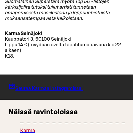
Suomalainen Superstara myötä Top 50 -listojen
kärkisijoilta tutuksi tullut artisti tunnetaan
omaperäisestä musiikistaan ja loppuunhiotuista
mukaansatempaavista keikoistaan.
Karma Seinäjoki
Kauppatori 3, 60100 Seinäjoki
Lippu 14 € (myydään ovelta tapahtumapäivänä klo 22
alkaen)
K18.
Seuraa Karmaa Instagramissa!
Näissä ravintoloissa
Karma