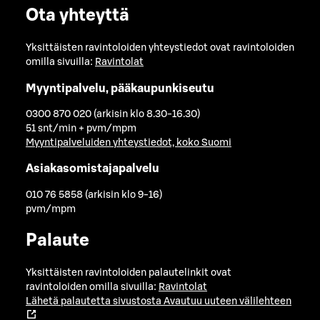
Ota yhteyttä
Yksittäisten ravintoloiden yhteystiedot ovat ravintoloiden
omilla sivuilla:
Ravintolat
Myyntipalvelu, pääkaupunkiseutu
0300 870 020 (arkisin klo 8.30-16.30)
51 snt/min + pvm/mpm
Myyntipalveluiden yhteystiedot, koko Suomi
Asiakasomistajapalvelu
010 76 5858 (arkisin klo 9-16)
pvm/mpm
Palaute
Yksittäisten ravintoloiden palautelinkit ovat
ravintoloiden omilla sivuilla:
Ravintolat
Lähetä palautetta sivustosta
Avautuu uuteen välilehteen