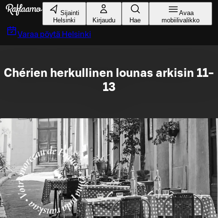
Siirry pääsisältöön
Sijainti
Avaa
Helsinki
Kirjaudu
Hae
mobiilivalikko
Varaa pöytä
Helsinki
Chérien herkullinen lounas arkisin 11-
13