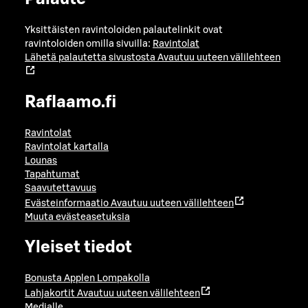
Yksittäisten ravintoloiden palautelinkit ovat
ravintoloiden omilla sivuilla:
Ravintolat
Lähetä palautetta sivustosta
Avautuu uuteen välilehteen
Raflaamo.fi
Ravintolat
Ravintolat kartalla
Lounas
Tapahtumat
Saavutettavuus
Evästeinformaatio
Avautuu uuteen välilehteen
Muuta evästeasetuksia
Yleiset tiedot
Bonusta Applen Lompakolla
Lahjakortit
Avautuu uuteen välilehteen
Medialle