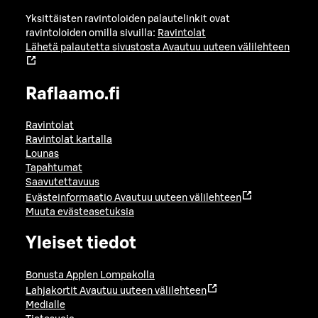
Yksittäisten ravintoloiden palautelinkit ovat
ravintoloiden omilla sivuilla:
Ravintolat
Lähetä palautetta sivustosta
Avautuu uuteen välilehteen
Raflaamo.fi
Ravintolat
Ravintolat kartalla
Lounas
Tapahtumat
Saavutettavuus
Evästeinformaatio
Avautuu uuteen välilehteen
Muuta evästeasetuksia
Yleiset tiedot
Bonusta Applen Lompakolla
Lahjakortit
Avautuu uuteen välilehteen
Medialle