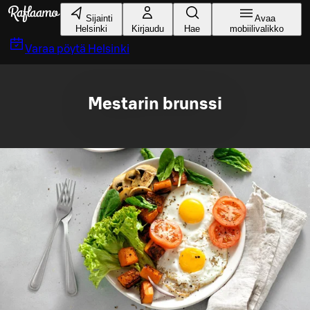
Siirry pääsisältöön
Sijainti
Avaa
Helsinki
Kirjaudu
Hae
mobiilivalikko
Varaa pöytä
Helsinki
Mestarin brunssi