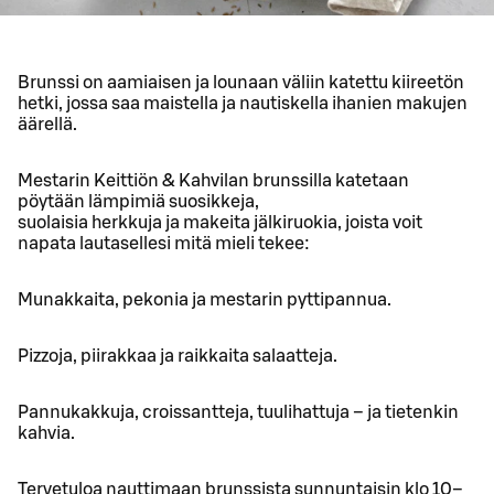
Brunssi on aamiaisen ja lounaan väliin katettu kiireetön
hetki, jossa saa maistella ja nautiskella ihanien makujen
äärellä.
Mestarin Keittiön & Kahvilan brunssilla katetaan
pöytään lämpimiä suosikkeja,
suolaisia herkkuja ja makeita jälkiruokia, joista voit
napata lautasellesi mitä mieli tekee:
Munakkaita, pekonia ja mestarin pyttipannua.
Pizzoja, piirakkaa ja raikkaita salaatteja.
Pannukakkuja, croissantteja, tuulihattuja – ja tietenkin
kahvia.
Tervetuloa nauttimaan brunssista sunnuntaisin klo 10–