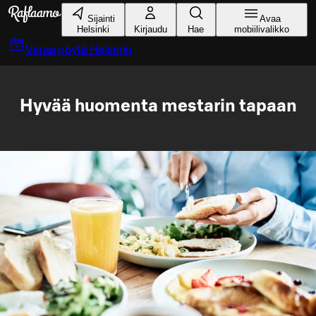
Siirry pääsisältöön
Sijainti
Avaa
Helsinki
Kirjaudu
Hae
mobiilivalikko
Varaa pöytä
Helsinki
Hyvää huomenta mestarin tapaan