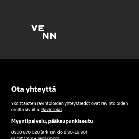
Ota yhteyttä
Yksittäisten ravintoloiden yhteystiedot ovat ravintoloiden
omilla sivuilla:
Ravintolat
Myyntipalvelu, pääkaupunkiseutu
0300 870 020 (arkisin klo 8.30-16.30)
51 snt/min + pvm/mpm