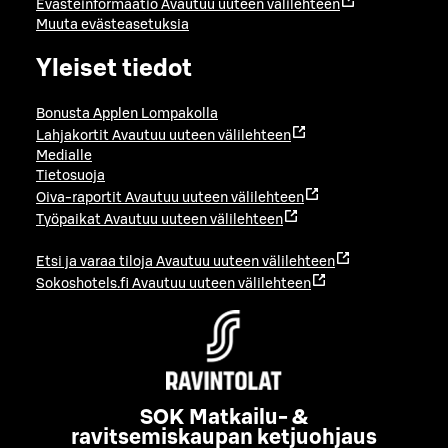
Evästeinformaatio
Avautuu uuteen välilehteen
Muuta evästeasetuksia
Yleiset tiedot
Bonusta Applen Lompakolla
Lahjakortit
Avautuu uuteen välilehteen
Medialle
Tietosuoja
Oiva-raportit
Avautuu uuteen välilehteen
Työpaikat
Avautuu uuteen välilehteen
Etsi ja varaa tiloja
Avautuu uuteen välilehteen
Sokoshotels.fi
Avautuu uuteen välilehteen
SOK Matkailu- &
ravitsemiskaupan ketjuohjaus