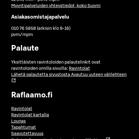
Myyntipalveluiden yhteystiedot, koko Suomi
Asiakasomistajapalvelu
010 76 5858 (arkisin klo 9-16)
pvm/mpm
Palaute
Yksittäisten ravintoloiden palautelinkit ovat
ravintoloiden omilla sivuilla:
Ravintolat
Lähetä palautetta sivustosta
Avautuu uuteen välilehteen
Raflaamo.fi
Ravintolat
Ravintolat kartalla
Lounas
Tapahtumat
Saavutettavuus