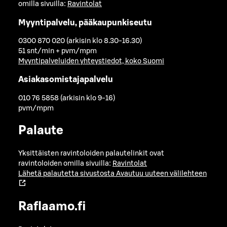
omilla sivuilla:
Ravintolat
Myyntipalvelu, pääkaupunkiseutu
0300 870 020 (arkisin klo 8.30-16.30)
51 snt/min + pvm/mpm
Myyntipalveluiden yhteystiedot, koko Suomi
Asiakasomistajapalvelu
010 76 5858 (arkisin klo 9-16)
pvm/mpm
Palaute
Yksittäisten ravintoloiden palautelinkit ovat
ravintoloiden omilla sivuilla:
Ravintolat
Lähetä palautetta sivustosta
Avautuu uuteen välilehteen
Raflaamo.fi