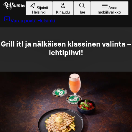
Siirry pääsisältöön
Sijainti
Avaa
Helsinki
Kirjaudu
Hae
mobiilivalikko
Varaa pöytä
Helsinki
Grill it! ja nälkäisen klassinen valinta –
lehtipihvi!