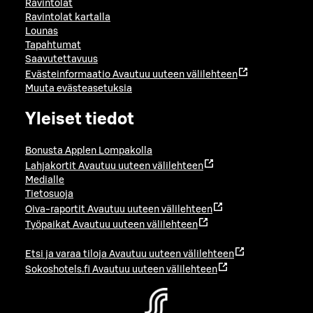
Ravintolat
Ravintolat kartalla
Lounas
Tapahtumat
Saavutettavuus
Evästeinformaatio
Avautuu uuteen välilehteen
Muuta evästeasetuksia
Yleiset tiedot
Bonusta Applen Lompakolla
Lahjakortit
Avautuu uuteen välilehteen
Medialle
Tietosuoja
Oiva-raportit
Avautuu uuteen välilehteen
Työpaikat
Avautuu uuteen välilehteen
Etsi ja varaa tiloja
Avautuu uuteen välilehteen
Sokoshotels.fi
Avautuu uuteen välilehteen