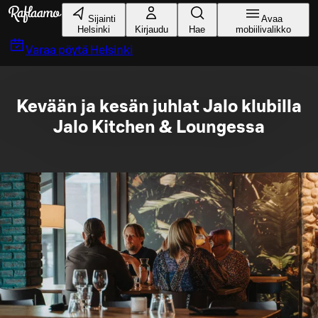
Siirry pääsisältöön
Sijainti
Avaa
Helsinki
Kirjaudu
Hae
mobiilivalikko
Varaa pöytä
Helsinki
Kevään ja kesän juhlat Jalo klubilla
Jalo Kitchen & Loungessa