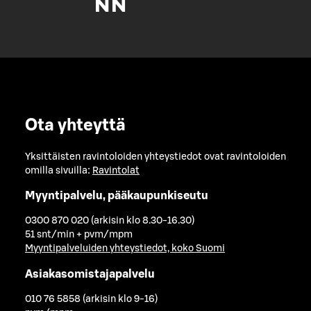
Ota yhteyttä
Yksittäisten ravintoloiden yhteystiedot ovat ravintoloiden
omilla sivuilla:
Ravintolat
Myyntipalvelu, pääkaupunkiseutu
0300 870 020 (arkisin klo 8.30-16.30)
51 snt/min + pvm/mpm
Myyntipalveluiden yhteystiedot, koko Suomi
Asiakasomistajapalvelu
010 76 5858 (arkisin klo 9-16)