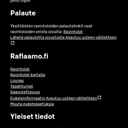
pvm/mpm
Palaute
Yksittäisten ravintoloiden palautelinkit ovat
ravintoloiden omilla sivuilla:
Ravintolat
Lähetä palautetta sivustosta
Avautuu uuteen välilehteen
Raflaamo.fi
Ravintolat
Ravintolat kartalla
Lounas
Tapahtumat
Saavutettavuus
Evästeinformaatio
Avautuu uuteen välilehteen
Muuta evästeasetuksia
Yleiset tiedot