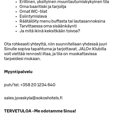
Erillinen, yksityinen muuntautumiskykyinen tila
Oma baaritiski ja tarjoilja
Omat WC-tilat
Esiintymislava
Räätälöity menu buffasta tai lautasannoksina
Tarvittaessa oma sisäänkäynti
Ja mitä ikinä keksitkään toivoa?
Ota rohkeasti yhteyttä, niin suunnitellaan yhdessä juuri
Sinulle sopiva tapahtuma ja tarjottavat. JALOn Klubilla
voit viettää rennosti iltaa, ja tila on muokattavissa
tarpeidesi mukaan.
Myyntipalvelu
puh/tel. +358 20 1234 640
sales.jyvaskyla@sokoshotels.fi
TERVETULOA -Me odotamme Sinua!