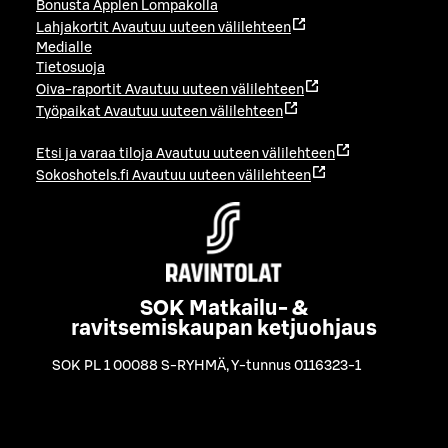
Bonusta Applen Lompakolla
Lahjakortit
Avautuu uuteen välilehteen
Medialle
Tietosuoja
Oiva-raportit
Avautuu uuteen välilehteen
Työpaikat
Avautuu uuteen välilehteen
Etsi ja varaa tiloja
Avautuu uuteen välilehteen
Sokoshotels.fi
Avautuu uuteen välilehteen
SOK Matkailu- &
ravitsemiskaupan ketjuohjaus
SOK PL 1 00088 S-RYHMÄ
,
Y-tunnus 0116323-1