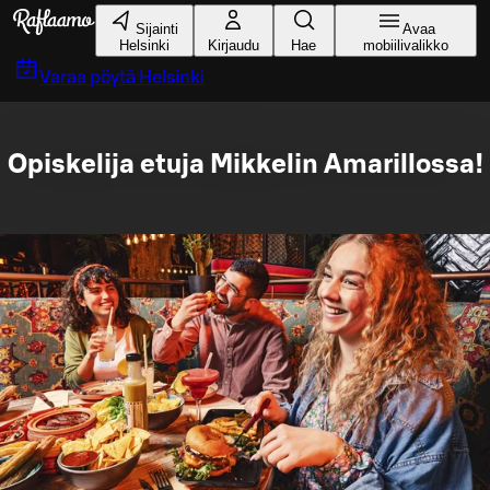
Siirry pääsisältöön
Sijainti
Avaa
Helsinki
Kirjaudu
Hae
mobiilivalikko
Varaa pöytä
Helsinki
Opiskelija etuja Mikkelin Amarillossa!