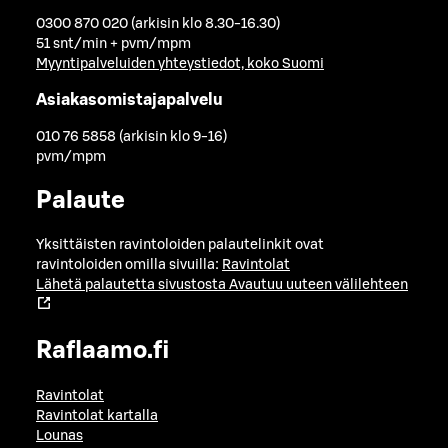
0300 870 020 (arkisin klo 8.30-16.30)
51 snt/min + pvm/mpm
Myyntipalveluiden yhteystiedot, koko Suomi
Asiakasomistajapalvelu
010 76 5858 (arkisin klo 9-16)
pvm/mpm
Palaute
Yksittäisten ravintoloiden palautelinkit ovat
ravintoloiden omilla sivuilla:
Ravintolat
Lähetä palautetta sivustosta
Avautuu uuteen välilehteen
Raflaamo.fi
Ravintolat
Ravintolat kartalla
Lounas