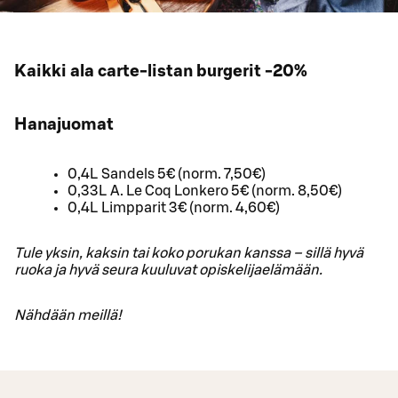
Kaikki ala carte-listan burgerit -20%
Hanajuomat
0,4L Sandels 5€ (norm. 7,50€)
0,33L A. Le Coq Lonkero 5€ (norm. 8,50€)
0,4L Limpparit 3€ (norm. 4,60€)
Tule yksin, kaksin tai koko porukan kanssa – sillä hyvä
ruoka ja hyvä seura kuuluvat opiskelijaelämään.
Nähdään meillä!