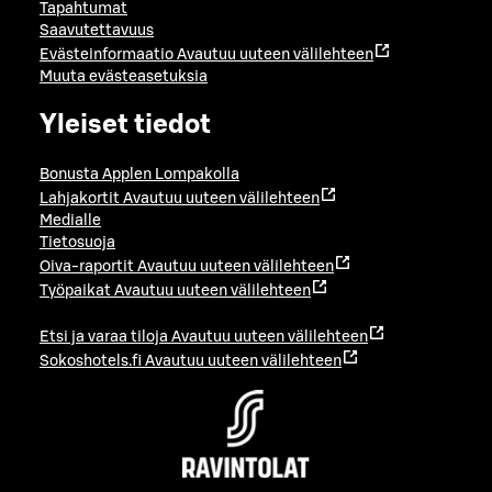
Tapahtumat
Saavutettavuus
Evästeinformaatio
Avautuu uuteen välilehteen
Muuta evästeasetuksia
Yleiset tiedot
Bonusta Applen Lompakolla
Lahjakortit
Avautuu uuteen välilehteen
Medialle
Tietosuoja
Oiva-raportit
Avautuu uuteen välilehteen
Työpaikat
Avautuu uuteen välilehteen
Etsi ja varaa tiloja
Avautuu uuteen välilehteen
Sokoshotels.fi
Avautuu uuteen välilehteen