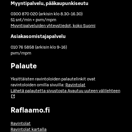
Myyntipalvelu, pääkaupunkiseutu
0300 870 020 (arkisin klo 8.30-16.30)
51 snt/min + pvm/mpm
Myyntipalveluiden yhteystiedot, koko Suomi
Asiakasomistajapalvelu
010 76 5858 (arkisin klo 9-16)
pvm/mpm
Palaute
Yksittäisten ravintoloiden palautelinkit ovat
ravintoloiden omilla sivuilla:
Ravintolat
Lähetä palautetta sivustosta
Avautuu uuteen välilehteen
Raflaamo.fi
Ravintolat
Ravintolat kartalla