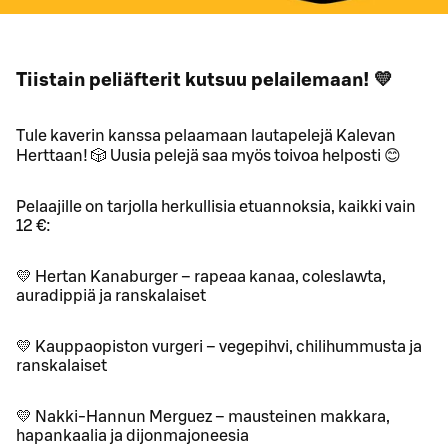
Tiistain peliäfterit kutsuu pelailemaan! 💛
Tule kaverin kanssa pelaamaan lautapelejä Kalevan
Herttaan! 🎲 Uusia pelejä saa myös toivoa helposti 😊
Pelaajille on tarjolla herkullisia etuannoksia, kaikki vain
12 €:
💛 Hertan Kanaburger – rapeaa kanaa, coleslawta,
auradippiä ja ranskalaiset
💛 Kauppaopiston vurgeri – vegepihvi, chilihummusta ja
ranskalaiset
💛 Nakki-Hannun Merguez – mausteinen makkara,
hapankaalia ja dijonmajoneesia