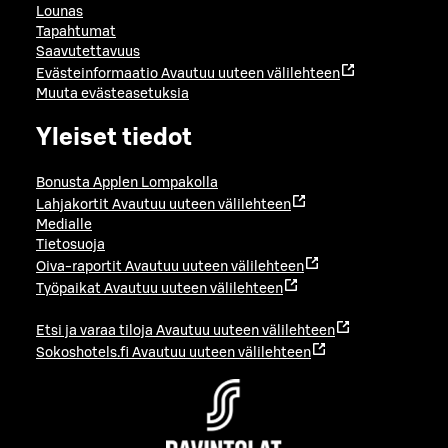
Lounas
Tapahtumat
Saavutettavuus
Evästeinformaatio
Avautuu uuteen välilehteen
Muuta evästeasetuksia
Yleiset tiedot
Bonusta Applen Lompakolla
Lahjakortit
Avautuu uuteen välilehteen
Medialle
Tietosuoja
Oiva-raportit
Avautuu uuteen välilehteen
Työpaikat
Avautuu uuteen välilehteen
Etsi ja varaa tiloja
Avautuu uuteen välilehteen
Sokoshotels.fi
Avautuu uuteen välilehteen