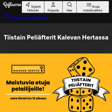
Siirry pääsisältöön
Sijainti
Avaa
Helsinki
Kirjaudu
Hae
mobiilivalikko
Varaa pöytä
Helsinki
Tiistain Peliäfterit Kalevan Hertassa