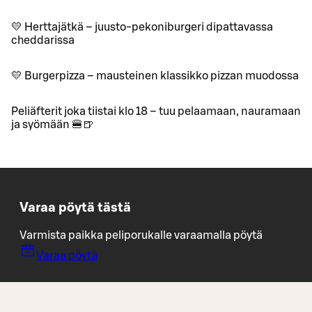
💛 Herttajätkä – juusto-pekoniburgeri dipattavassa
cheddarissa
💛 Burgerpizza – mausteinen klassikko pizzan muodossa
Peliäfterit joka tiistai klo 18 – tuu pelaamaan, nauramaan
ja syömään 🍔🍺
Varaa pöytä tästä
Varmista paikka peliporukalle varaamalla pöytä
Varaa pöytä