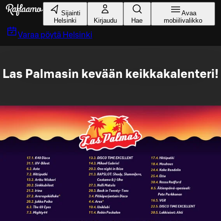
Siirry pääsisältöön
Sijainti
Avaa
Helsinki
Kirjaudu
Hae
mobiilivalikko
Varaa pöytä
Helsinki
Las Palmasin kevään keikkakalenteri!