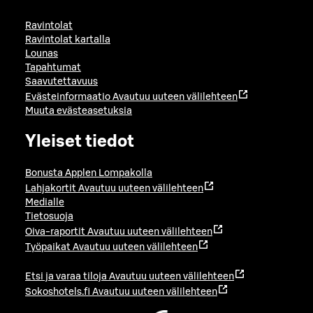
Ravintolat
Ravintolat kartalla
Lounas
Tapahtumat
Saavutettavuus
Evästeinformaatio
Avautuu uuteen välilehteen
Muuta evästeasetuksia
Yleiset tiedot
Bonusta Applen Lompakolla
Lahjakortit
Avautuu uuteen välilehteen
Medialle
Tietosuoja
Oiva-raportit
Avautuu uuteen välilehteen
Työpaikat
Avautuu uuteen välilehteen
Etsi ja varaa tiloja
Avautuu uuteen välilehteen
Sokoshotels.fi
Avautuu uuteen välilehteen