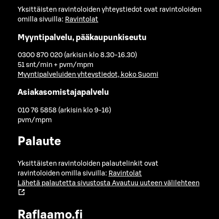
Yksittäisten ravintoloiden yhteystiedot ovat ravintoloiden
omilla sivuilla:
Ravintolat
Myyntipalvelu, pääkaupunkiseutu
0300 870 020 (arkisin klo 8.30-16.30)
51 snt/min + pvm/mpm
Myyntipalveluiden yhteystiedot, koko Suomi
Asiakasomistajapalvelu
010 76 5858 (arkisin klo 9-16)
pvm/mpm
Palaute
Yksittäisten ravintoloiden palautelinkit ovat
ravintoloiden omilla sivuilla:
Ravintolat
Lähetä palautetta sivustosta
Avautuu uuteen välilehteen
Raflaamo.fi