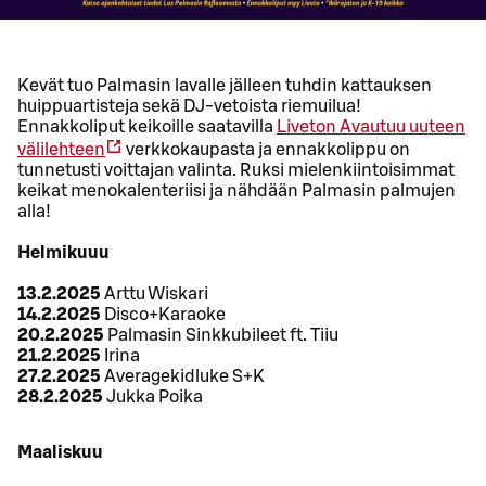
Kevät tuo Palmasin lavalle jälleen tuhdin kattauksen
huippuartisteja sekä DJ-vetoista riemuilua!
Ennakkoliput keikoille saatavilla
Liveton
Avautuu uuteen
välilehteen
verkkokaupasta ja ennakkolippu on
tunnetusti voittajan valinta. Ruksi mielenkiintoisimmat
keikat menokalenteriisi ja nähdään Palmasin palmujen
alla!
Helmikuuu
13.2.2025
Arttu Wiskari
14.2.2025
Disco+Karaoke
20.2.2025
Palmasin Sinkkubileet ft. Tiiu
21.2.2025
Irina
27.2.2025
Averagekidluke S+K
28.2.2025
Jukka Poika
Maaliskuu