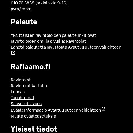
010 76 5858 (arkisin klo 9-16)
pvm/mpm
Palaute
Yksittäisten ravintoloiden palautelinkit ovat
ravintoloiden omilla sivuilla:
Ravintolat
Lähetä palautetta sivustosta
Avautuu uuteen välilehteen
Raflaamo.fi
Ravintolat
Ravintolat kartalla
Lounas
Tapahtumat
Saavutettavuus
Evästeinformaatio
Avautuu uuteen välilehteen
Muuta evästeasetuksia
Yleiset tiedot