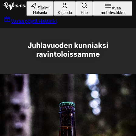
Siirry pääsisältöön
Sijainti
Avaa
Helsinki
Kirjaudu
Hae
mobiilivalikko
Varaa pöytä
Helsinki
Juhlavuoden kunniaksi
ravintoloissamme