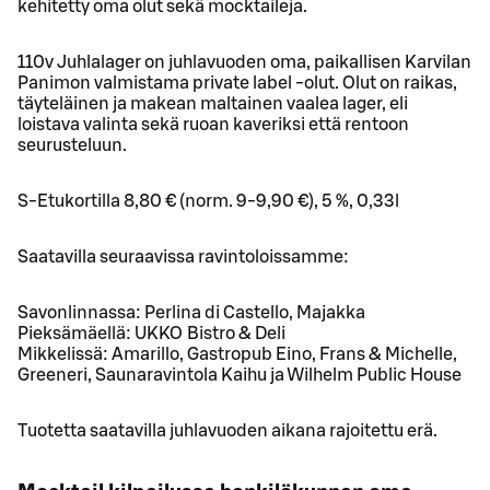
kehitetty oma olut sekä mocktaileja.
110v Juhlalager on juhlavuoden oma, paikallisen Karvilan
Panimon valmistama private label -olut. Olut on raikas,
täyteläinen ja makean maltainen vaalea lager, eli
loistava valinta sekä ruoan kaveriksi että rentoon
seurusteluun.
S-Etukortilla 8,80 € (norm. 9-9,90 €), 5 %, 0,33l
Saatavilla seuraavissa ravintoloissamme:
Savonlinnassa: Perlina di Castello, Majakka
Pieksämäellä: UKKO Bistro & Deli
Mikkelissä: Amarillo, Gastropub Eino, Frans & Michelle,
Greeneri, Saunaravintola Kaihu ja Wilhelm Public House
Tuotetta saatavilla juhlavuoden aikana rajoitettu erä.