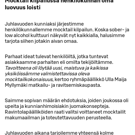
Mocktail kilpailussa henkilökunnan oma
luovuus loisti
Juhlavuoden kunniaksi järjestimme
henkilökunnallemme mocktail kilpailun. Koska sober- ja
low alcohol kulttuuri näkyvät nyt kaikkialla, halusimme
tarjota siihen jotakin aivan omaa.
Parhaat ideat tulevat henkilöiltä, jotka tuntevat
asiakkaamme parhaiten eli omilta tekijöiltämme.
Tavoitteena oli löytää uusi, maistuva ja kaikissa
yksiköissämme valmistettavissa oleva
mocktailkokonaisuus
, kertoo ryhmäpäällikkö Ulla Maija
Myllymäki matkailu- ja ravitsemiskaupasta.
Saimme sopivan määrän ehdotuksia, joiden joukossa oli
upeita ja kunnianhimoisiakin juomakonsepteja.
Ravintolapäälliköiden raati valitsi voittaneet mocktailit
makumaailman ja toteutettavuuden perusteella.
Juhlavuoden aikana tarjoilemme yhteensä kolme