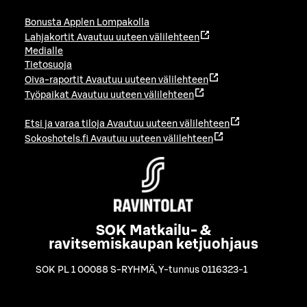
Bonusta Applen Lompakolla
Lahjakortit
Avautuu uuteen välilehteen
Medialle
Tietosuoja
Oiva-raportit
Avautuu uuteen välilehteen
Työpaikat
Avautuu uuteen välilehteen
Etsi ja varaa tiloja
Avautuu uuteen välilehteen
Sokoshotels.fi
Avautuu uuteen välilehteen
SOK Matkailu- &
ravitsemiskaupan ketjuohjaus
SOK PL 1 00088 S-RYHMÄ
,
Y-tunnus 0116323-1