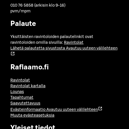
010 76 5858 (arkisin klo 9-16)
pvm/mpm
Palaute
Yksittäisten ravintoloiden palautelinkit ovat
ravintoloiden omilla sivuilla:
Ravintolat
Lähetä palautetta sivustosta
Avautuu uuteen välilehteen
Raflaamo.fi
Ravintolat
Ravintolat kartalla
Lounas
Tapahtumat
Saavutettavuus
Evästeinformaatio
Avautuu uuteen välilehteen
Muuta evästeasetuksia
Yleiset tiedot