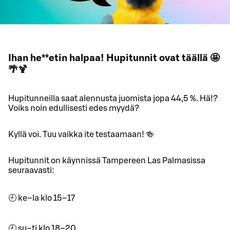
Ihan he**etin halpaa! Hupitunnit ovat täällä 🤩
🌴🍹
Hupitunneilla saat alennusta juomista jopa 44,5 %. Hä!?
Voiks noin edullisesti edes myydä?
Kyllä voi. Tuu vaikka ite testaamaan! 🍻
Hupitunnit on käynnissä Tampereen Las Palmasissa
seuraavasti:
🕘 ke–la klo 15–17
🕘 su–ti klo 18–20