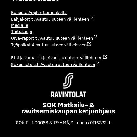
Bonusta Applen Lompakolla
Lahjakortit
Avautuu uuteen välilehteen
Medialle
Tietosuoja
Oiva-raportit
Avautuu uuteen välilehteen
Työpaikat
Avautuu uuteen välilehteen
Etsi ja varaa tiloja
Avautuu uuteen välilehteen
Sokoshotels.fi
Avautuu uuteen välilehteen
SOK Matkailu- &
ravitsemiskaupan ketjuohjaus
SOK PL 1 00088 S-RYHMÄ
,
Y-tunnus 0116323-1