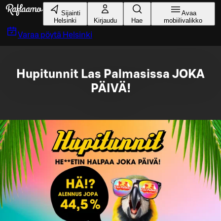
Siirry pääsisältöön
Sijainti
Avaa
Helsinki
Kirjaudu
Hae
mobiilivalikko
Varaa pöytä
Helsinki
Hupitunnit Las Palmasissa JOKA
PÄIVÄ!