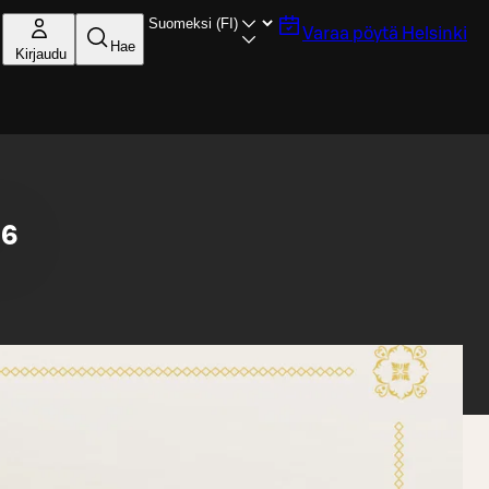
Varaa pöytä
Helsinki
Hae
Kirjaudu
26