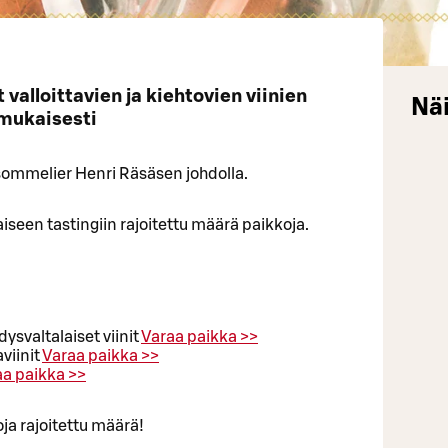
 valloittavien ja kiehtovien viinien
Näi
mukaisesti
 sommelier Henri Räsäsen johdolla.
seen tastingiin rajoitettu määrä paikkoja.
dysvaltalaiset viinit
Varaa paikka >>
aviinit
Varaa paikka >>
a paikka >>
oja rajoitettu määrä!