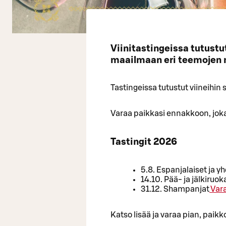
Viinitastingeissa tutustut
maailmaan eri teemojen 
Tastingeissa tutustut viineihin
Varaa paikkasi ennakkoon, jokai
Tastingit 2026
5.8. Espanjalaiset ja yh
14.10. Pää- ja jälkiruok
31.12. Shampanjat
Vara
Katso lisää ja varaa pian, paikk