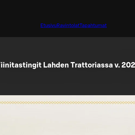
Etusivu
Ravintolat
Tapahtumat
iinitastingit Lahden Trattoriassa v. 20