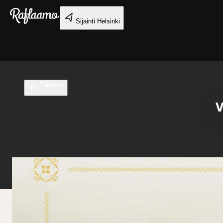
Siirry pääsisältöön
Sijainti
Helsinki
Takaisin
V