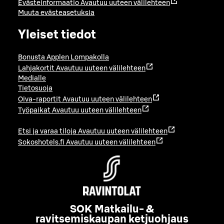
Evästeinformaatio
Avautuu uuteen välilehteen
Muuta evästeasetuksia
Yleiset tiedot
Bonusta Applen Lompakolla
Lahjakortit
Avautuu uuteen välilehteen
Medialle
Tietosuoja
Oiva-raportit
Avautuu uuteen välilehteen
Työpaikat
Avautuu uuteen välilehteen
Etsi ja varaa tiloja
Avautuu uuteen välilehteen
Sokoshotels.fi
Avautuu uuteen välilehteen
SOK Matkailu- &
ravitsemiskaupan ketjuohjaus