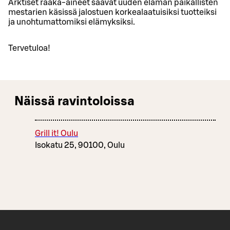
Arktiset raaka-aineet saavat uuden elämän paikallisten
mestarien käsissä jalostuen korkealaatuisiksi tuotteiksi
ja unohtumattomiksi elämyksiksi.
Tervetuloa!
Näissä ravintoloissa
Grill it! Oulu
Isokatu 25, 90100, Oulu