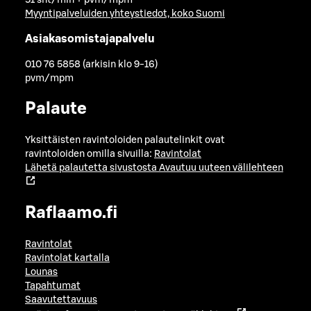
Myyntipalveluiden yhteystiedot, koko Suomi
Asiakasomistajapalvelu
010 76 5858 (arkisin klo 9-16)
pvm/mpm
Palaute
Yksittäisten ravintoloiden palautelinkit ovat
ravintoloiden omilla sivuilla:
Ravintolat
Lähetä palautetta sivustosta
Avautuu uuteen välilehteen
Raflaamo.fi
Ravintolat
Ravintolat kartalla
Lounas
Tapahtumat
Saavutettavuus