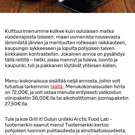
Kulttuurimenumme kulkee kuin oululaisen matka
vuodenajoista toiseen: maan uumenista nousevasta
lämmöstä järvien ja merituulten rohkeaan raikkauteen,
kaupungin sykkeeseen ja lopulta pohjoisen talven
kirkkaisiin kontrasteihin. Jokainen annos on pysähdys
tällä reitillä – hetki, jossa mennyt ja tuleva, luonto ja
kaupunki, tuli ja pakkanen löytävät yhteisen kielen.
Menu-kokonaisuus sisältää neljä annosta, joihin voit
tutustua tarkemmin
täällä
. Menukokonaisuuden hinta
on 72,00€, ja voit ostaa menulle erityisesti valikoidun
viinipaketin 36,00€:lla tai alkoholittoman juomapaketin
27,50€:lla.
Tule ja koe Grill it! Oulun uniikki Arctic Food Lab -
tuotemerkin saanut menu! Tuotemerkki kertoo
pohjoisen luonnon puhtaudesta ja ainutlaatuisuudesta.