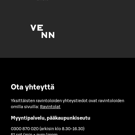
Ota yhteyttä
Yksittäisten ravintoloiden yhteystiedot ovat ravintoloiden
omilla sivuilla:
Ravintolat
Myyntipalvelu, pääkaupunkiseutu
0300 870 020 (arkisin klo 8.30-16.30)
51 snt/min + pvm/mpm