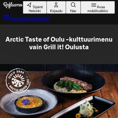
Siirry pääsisältöön
Sijainti
Avaa
Helsinki
Kirjaudu
Hae
mobiilivalikko
Varaa pöytä
Helsinki
Arctic Taste of Oulu -kulttuurimenu
vain Grill it! Oulusta