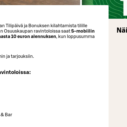
n Tilipäivä ja Bonuksen kilahtamista tilille
Näi
n Osuuskaupan ravintoloissa saat
S-mobiilin
asta 10 euron alennuksen
, kun loppusumma
in ja tarjouksiin.
vintoloissa:
 & Bar