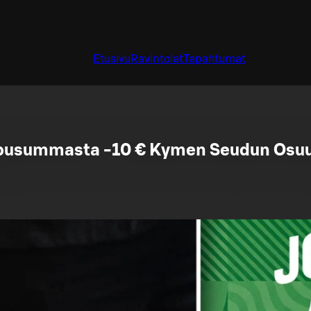
Etusivu
Ravintolat
Tapahtumat
oppusummasta -10 € Kymen Seudun Osuu