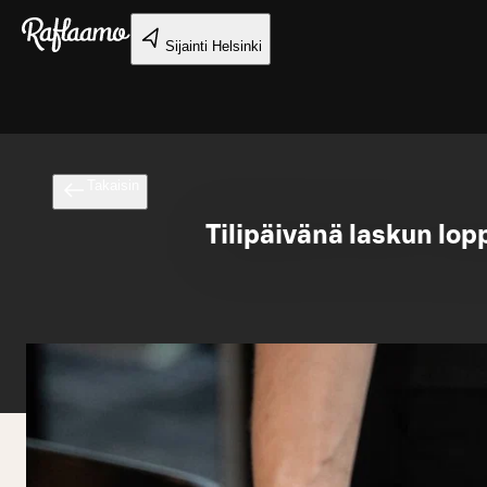
Siirry pääsisältöön
Sijainti
Helsinki
Takaisin
Tilipäivänä laskun l