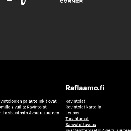
Raflaamo.fi
avintoloiden palautelinkit ovat
Ravintolat
milla sivuilla:
Ravintolat
Ravintolat kartalla
etta sivustosta
Avautuu uuteen
Lounas
Tapahtumat
Saavutettavuus
Evästeinformaatio
Avautuu uuteen