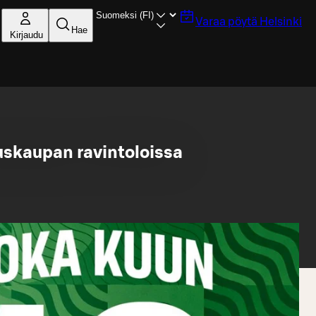
Varaa pöytä
Helsinki
Hae
Kirjaudu
skaupan ravintoloissa