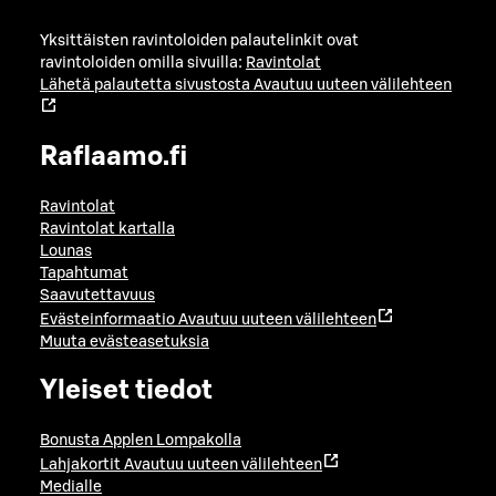
Yksittäisten ravintoloiden palautelinkit ovat
ravintoloiden omilla sivuilla:
Ravintolat
Lähetä palautetta sivustosta
Avautuu uuteen välilehteen
Raflaamo.fi
Ravintolat
Ravintolat kartalla
Lounas
Tapahtumat
Saavutettavuus
Evästeinformaatio
Avautuu uuteen välilehteen
Muuta evästeasetuksia
Yleiset tiedot
Bonusta Applen Lompakolla
Lahjakortit
Avautuu uuteen välilehteen
Medialle