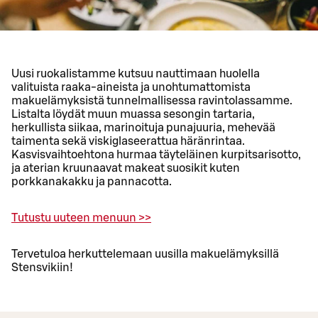
Uusi ruokalistamme kutsuu nauttimaan huolella
valituista raaka-aineista ja unohtumattomista
makuelämyksistä tunnelmallisessa ravintolassamme.
Listalta löydät muun muassa sesongin tartaria,
herkullista siikaa, marinoituja punajuuria, mehevää
taimenta sekä viskiglaseerattua häränrintaa.
Kasvisvaihtoehtona hurmaa täyteläinen kurpitsarisotto,
ja aterian kruunaavat makeat suosikit kuten
porkkanakakku ja pannacotta.
Tutustu uuteen menuun >>
Tervetuloa herkuttelemaan uusilla makuelämyksillä
Stensvikiin!