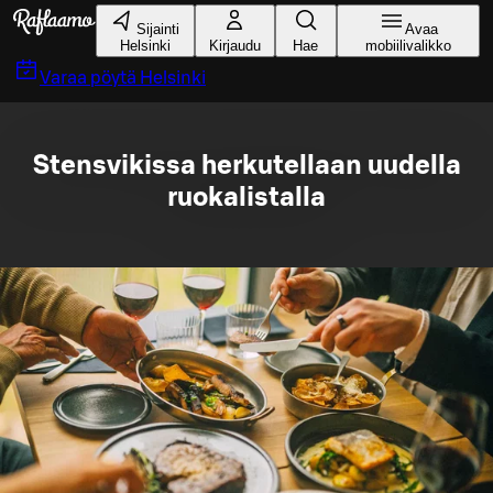
Siirry pääsisältöön
Sijainti
Avaa
Helsinki
Kirjaudu
Hae
mobiilivalikko
Varaa pöytä
Helsinki
Stensvikissa herkutellaan uudella
ruokalistalla