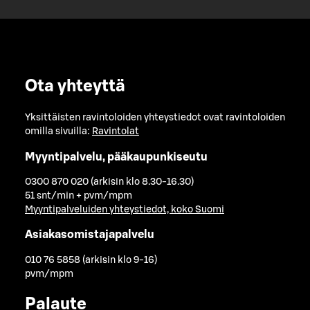
Ota yhteyttä
Yksittäisten ravintoloiden yhteystiedot ovat ravintoloiden
omilla sivuilla:
Ravintolat
Myyntipalvelu, pääkaupunkiseutu
0300 870 020 (arkisin klo 8.30-16.30)
51 snt/min + pvm/mpm
Myyntipalveluiden yhteystiedot, koko Suomi
Asiakasomistajapalvelu
010 76 5858 (arkisin klo 9-16)
pvm/mpm
Palaute