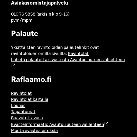
Asiakasomistajapalvelu
010 76 5858 (arkisin klo 9-16)
pvm/mpm
Palaute
Yksittäisten ravintoloiden palautelinkit ovat
ravintoloiden omilla sivuilla:
Ravintolat
Lähetä palautetta sivustosta
Avautuu uuteen välilehteen
Raflaamo.fi
Ravintolat
Ravintolat kartalla
Lounas
Tapahtumat
Saavutettavuus
Evästeinformaatio
Avautuu uuteen välilehteen
Muuta evästeasetuksia