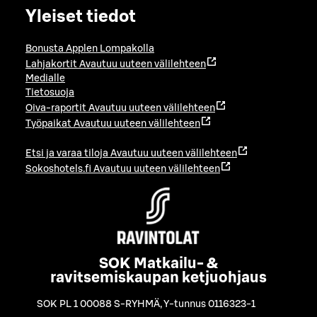
Yleiset tiedot
Bonusta Applen Lompakolla
Lahjakortit
Avautuu uuteen välilehteen
Medialle
Tietosuoja
Oiva-raportit
Avautuu uuteen välilehteen
Työpaikat
Avautuu uuteen välilehteen
Etsi ja varaa tiloja
Avautuu uuteen välilehteen
Sokoshotels.fi
Avautuu uuteen välilehteen
SOK Matkailu- &
ravitsemiskaupan ketjuohjaus
SOK PL 1 00088 S-RYHMÄ
,
Y-tunnus 0116323-1