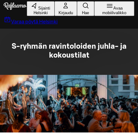
Siirry pääsisältöön
Sijainti
Avaa
Helsinki
Kirjaudu
Hae
mobiilivalikko
Varaa pöytä
Helsinki
S-ryhmän ravintoloiden juhla- ja
kokoustilat