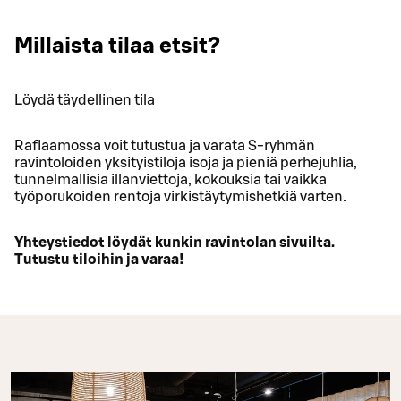
Millaista tilaa etsit?
Löydä täydellinen tila
Raflaamossa voit tutustua ja varata S-ryhmän
ravintoloiden yksityistiloja isoja ja pieniä perhejuhlia,
tunnelmallisia illanviettoja, kokouksia tai vaikka
työporukoiden rentoja virkistäytymishetkiä varten.
Yhteystiedot löydät kunkin ravintolan sivuilta.
Tutustu tiloihin ja varaa!