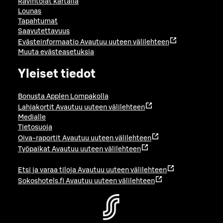
Ravintolat kartalla
Lounas
Tapahtumat
Saavutettavuus
Evästeinformaatio
Avautuu uuteen välilehteen
Muuta evästeasetuksia
Yleiset tiedot
Bonusta Applen Lompakolla
Lahjakortit
Avautuu uuteen välilehteen
Medialle
Tietosuoja
Oiva-raportit
Avautuu uuteen välilehteen
Työpaikat
Avautuu uuteen välilehteen
Etsi ja varaa tiloja
Avautuu uuteen välilehteen
Sokoshotels.fi
Avautuu uuteen välilehteen