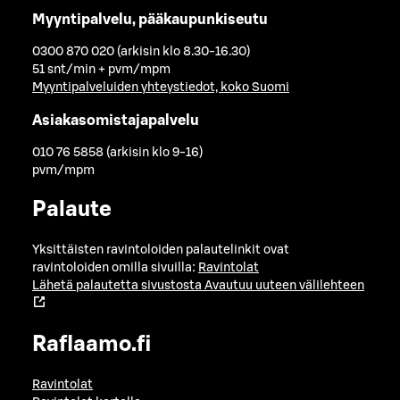
Myyntipalvelu, pääkaupunkiseutu
0300 870 020 (arkisin klo 8.30-16.30)
51 snt/min + pvm/mpm
Myyntipalveluiden yhteystiedot, koko Suomi
Asiakasomistajapalvelu
010 76 5858 (arkisin klo 9-16)
pvm/mpm
Palaute
Yksittäisten ravintoloiden palautelinkit ovat
ravintoloiden omilla sivuilla:
Ravintolat
Lähetä palautetta sivustosta
Avautuu uuteen välilehteen
Raflaamo.fi
Ravintolat