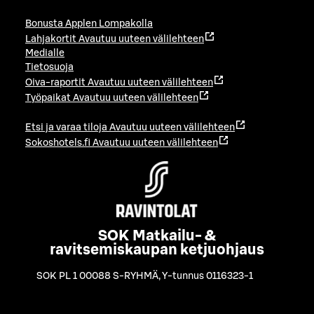
Bonusta Applen Lompakolla
Lahjakortit
Avautuu uuteen välilehteen
Medialle
Tietosuoja
Oiva-raportit
Avautuu uuteen välilehteen
Työpaikat
Avautuu uuteen välilehteen
Etsi ja varaa tiloja
Avautuu uuteen välilehteen
Sokoshotels.fi
Avautuu uuteen välilehteen
SOK Matkailu- &
ravitsemiskaupan ketjuohjaus
SOK PL 1 00088 S-RYHMÄ
,
Y-tunnus 0116323-1