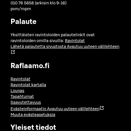
010 76 5858 (arkisin klo 9-16)
pvm/mpm
Palaute
Yksittäisten ravintoloiden palautelinkit ovat
ravintoloiden omilla sivuilla:
Ravintolat
Lähetä palautetta sivustosta
Avautuu uuteen välilehteen
Raflaamo.fi
Ravintolat
Ravintolat kartalla
Lounas
Tapahtumat
Saavutettavuus
Evästeinformaatio
Avautuu uuteen välilehteen
Muuta evästeasetuksia
Yleiset tiedot