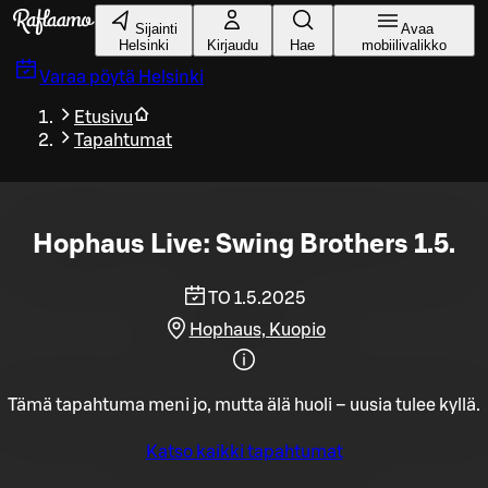
Siirry pääsisältöön
Sijainti
Avaa
Helsinki
Kirjaudu
Hae
mobiilivalikko
Varaa pöytä
Helsinki
Etusivu
Tapahtumat
Hophaus Live: Swing Brothers 1.5.
TO 1.5.2025
Hophaus, Kuopio
Tämä tapahtuma meni jo, mutta älä huoli – uusia tulee kyllä.
Katso kaikki tapahtumat