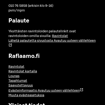
010 76 5858 (arkisin klo 9-16)
pvm/mpm
Palaute
Yksittäisten ravintoloiden palautelinkit ovat
ravintoloiden omilla sivuilla:
Ravintolat
Lähetä palautetta sivustosta
Avautuu uuteen välilehteen
Raflaamo.fi
Ravintolat
Ravintolat kartalla
Lounas
Tapahtumat
Saavutettavuus
Evästeinformaatio
Avautuu uuteen välilehteen
Muuta evästeasetuksia