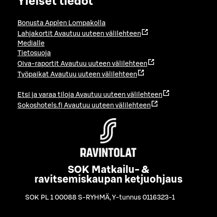
Yleiset tiedot
Bonusta Applen Lompakolla
Lahjakortit
Avautuu uuteen välilehteen
Medialle
Tietosuoja
Oiva-raportit
Avautuu uuteen välilehteen
Työpaikat
Avautuu uuteen välilehteen
Etsi ja varaa tiloja
Avautuu uuteen välilehteen
Sokoshotels.fi
Avautuu uuteen välilehteen
SOK Matkailu- &
ravitsemiskaupan ketjuohjaus
SOK PL 1 00088 S-RYHMÄ
,
Y-tunnus 0116323-1