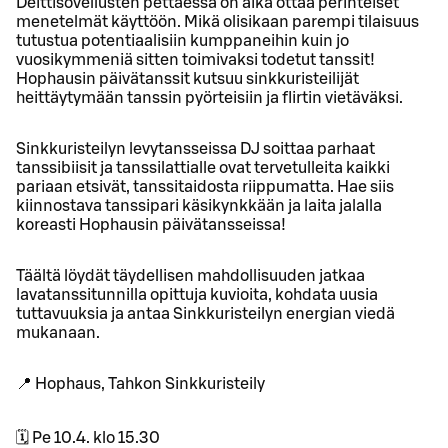
Deittisovellusten pettäessä on aika ottaa perinteiset
menetelmät käyttöön. Mikä olisikaan parempi tilaisuus
tutustua potentiaalisiin kumppaneihin kuin jo
vuosikymmeniä sitten toimivaksi todetut tanssit!
Hophausin päivätanssit kutsuu sinkkuristeilijät
heittäytymään tanssin pyörteisiin ja flirtin vietäväksi.
Sinkkuristeilyn levytansseissa DJ soittaa parhaat
tanssibiisit ja tanssilattialle ovat tervetulleita kaikki
pariaan etsivät, tanssitaidosta riippumatta. Hae siis
kiinnostava tanssipari käsikynkkään ja laita jalalla
koreasti Hophausin päivätansseissa!
Täältä löydät täydellisen mahdollisuuden jatkaa
lavatanssitunnilla opittuja kuvioita, kohdata uusia
tuttavuuksia ja antaa Sinkkuristeilyn energian viedä
mukanaan.
📍 Hophaus, Tahkon Sinkkuristeily
🗓 Pe 10.4. klo 15.30