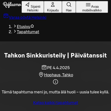
Siirry pääsisältöön
Sijainti
Avaa
Helsinki
Kirjaudu
Hae
mobiilivalikko
Varaa pöytä
Helsinki
Etusivu
Tapahtumat
Tahkon Sinkkuristeily | Päivätanssit
PE 4.4.2025
Hophaus, Tahko
Tämä tapahtuma meni jo, mutta älä huoli – uusia tulee kyllä.
Katso kaikki tapahtumat