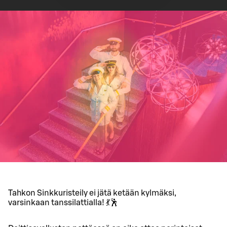
Tahkon Sinkkuristeily ei jätä ketään kylmäksi,
varsinkaan tanssilattialla! 💃🕺