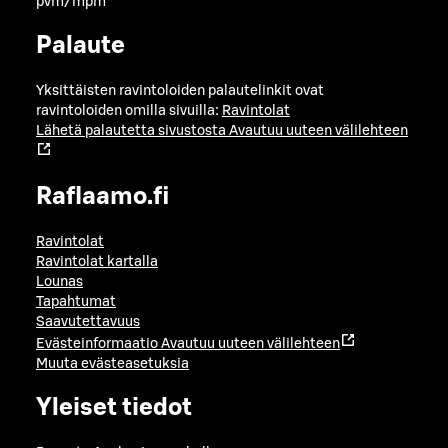
pvm/mpm
Palaute
Yksittäisten ravintoloiden palautelinkit ovat
ravintoloiden omilla sivuilla:
Ravintolat
Lähetä palautetta sivustosta
Avautuu uuteen välilehteen
Raflaamo.fi
Ravintolat
Ravintolat kartalla
Lounas
Tapahtumat
Saavutettavuus
Evästeinformaatio
Avautuu uuteen välilehteen
Muuta evästeasetuksia
Yleiset tiedot