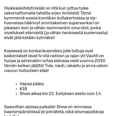
Hiukkaskiihdytinkään ei riitä kun juttua tulee
uskomattomalla tahdilla arjen ilmiöistä! Tämä
kymmeniä vuosia komiikan kultakerhoissa ja vip-
huoneissa häärinyt omintakeinen supersankari on
jokaisen ison ja vähän isommankin oma idoli, jonka
oivallukset elämästä (ja vähän henkisestä kuolemasta)
eivät jätä ketään kylmäksi!
Kyseessä on konkarikoomikko jolle tuttuja ovat
kaikenlaiset lavat tv:stä radioon ja rajan yli! Vauhti on
hurjaa ja adrenaliini virtaa sielussa vielä vuonna 2030
tämän keikan jäljiltä! Tule, nauti, rakastu ja anna uskon
naurun hulluuteen elää!
Vapaa pääsy
K18
Show alkaa klo 22. Esityksen kesto noin 1 h.
Saavuthan ajoissa paikalle! Show on rennossa
baariympäristössä (ei pönätetä, eikä istumapaikkoja