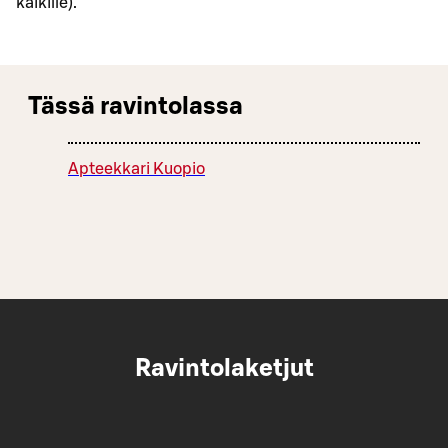
kaikille).
Tässä ravintolassa
Apteekkari Kuopio
Ravintolaketjut