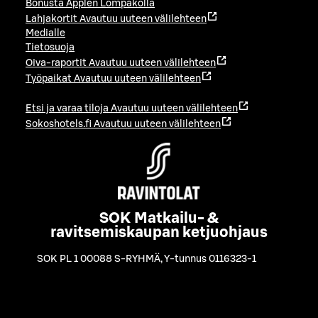
Bonusta Applen Lompakolla
Lahjakortit
Avautuu uuteen välilehteen
Medialle
Tietosuoja
Oiva-raportit
Avautuu uuteen välilehteen
Työpaikat
Avautuu uuteen välilehteen
Etsi ja varaa tiloja
Avautuu uuteen välilehteen
Sokoshotels.fi
Avautuu uuteen välilehteen
SOK Matkailu- &
ravitsemiskaupan ketjuohjaus
SOK PL 1 00088 S-RYHMÄ
,
Y-tunnus 0116323-1