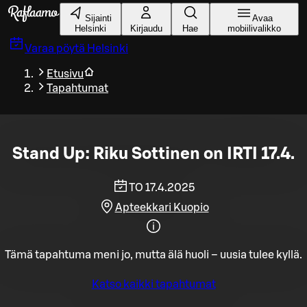
Siirry pääsisältöön
Sijainti
Avaa
Helsinki
Kirjaudu
Hae
mobiilivalikko
Varaa pöytä
Helsinki
Etusivu
Tapahtumat
Stand Up: Riku Sottinen on IRTI 17.4.
TO 17.4.2025
Apteekkari Kuopio
Tämä tapahtuma meni jo, mutta älä huoli – uusia tulee kyllä.
Katso kaikki tapahtumat