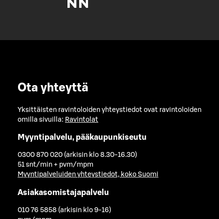
Ota yhteyttä
Yksittäisten ravintoloiden yhteystiedot ovat ravintoloiden
omilla sivuilla:
Ravintolat
Myyntipalvelu, pääkaupunkiseutu
0300 870 020 (arkisin klo 8.30-16.30)
51 snt/min + pvm/mpm
Myyntipalveluiden yhteystiedot, koko Suomi
Asiakasomistajapalvelu
010 76 5858 (arkisin klo 9-16)