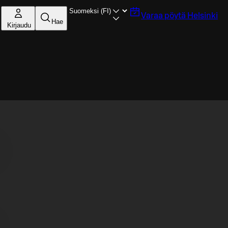
Varaa pöytä
Helsinki
Hae
Kirjaudu