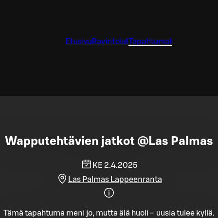
Etusivu
Ravintolat
Tapahtumat
Wapputehtävien jatkot @Las Palmas
KE 2.4.2025
Las Palmas Lappeenranta
Tämä tapahtuma meni jo, mutta älä huoli – uusia tulee kyllä.