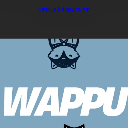
Katso kaikki tapahtumat