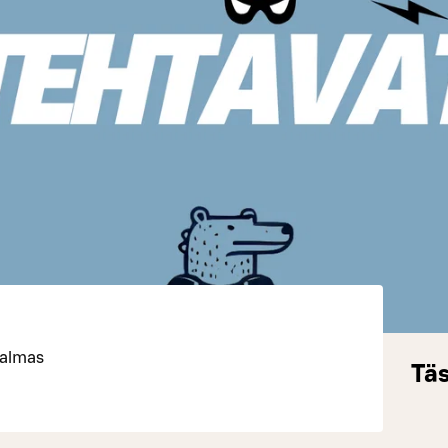
Palmas
Täs