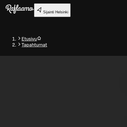
Siirry pääsisältöön
Sijainti
Helsinki
Etusivu
Tapahtumat
Takaisin