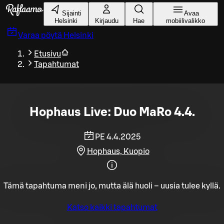
Siirry pääsisältöön
Sijainti
Avaa
Helsinki
Kirjaudu
Hae
mobiilivalikko
Varaa pöytä
Helsinki
Etusivu
Tapahtumat
Hophaus Live: Duo MaRo 4.4.
PE 4.4.2025
Hophaus, Kuopio
Tämä tapahtuma meni jo, mutta älä huoli – uusia tulee kyllä.
Katso kaikki tapahtumat