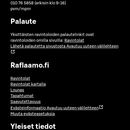
010 76 5858 (arkisin klo 9-16)
pvm/mpm
Palaute
Yksittäisten ravintoloiden palautelinkit ovat
ravintoloiden omilla sivuilla:
Ravintolat
Lähetä palautetta sivustosta
Avautuu uuteen välilehteen
Raflaamo.fi
Ravintolat
Ravintolat kartalla
Lounas
Tapahtumat
Saavutettavuus
Evästeinformaatio
Avautuu uuteen välilehteen
Muuta evästeasetuksia
Yleiset tiedot