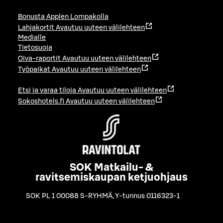
Bonusta Applen Lompakolla
Lahjakortit
Avautuu uuteen välilehteen
Medialle
Tietosuoja
Oiva-raportit
Avautuu uuteen välilehteen
Työpaikat
Avautuu uuteen välilehteen
Etsi ja varaa tiloja
Avautuu uuteen välilehteen
Sokoshotels.fi
Avautuu uuteen välilehteen
SOK Matkailu- &
ravitsemiskaupan ketjuohjaus
SOK PL 1 00088 S-RYHMÄ
,
Y-tunnus 0116323-1