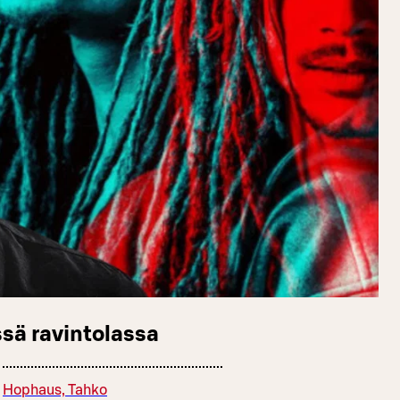
sä ravintolassa
Hophaus, Tahko