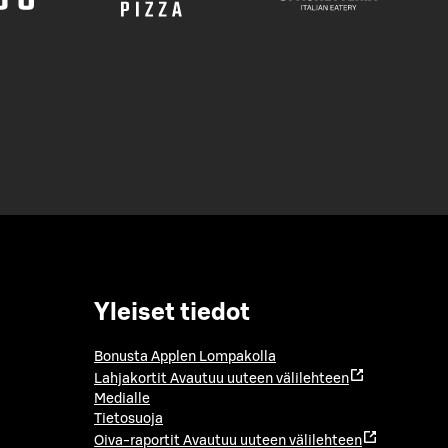
Yleiset tiedot
Bonusta Applen Lompakolla
Lahjakortit
Avautuu uuteen välilehteen
Medialle
Tietosuoja
Oiva-raportit
Avautuu uuteen välilehteen