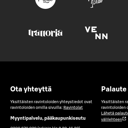
Ota yhteyttä
Palaute
Yksittäisten ravintoloiden yhteystiedot ovat
Yksittäisten r
ravintoloiden omilla sivuilla:
Ravintolat
ravintoloiden o
Lähetä palaut
Myyntipalvelu, pääkaupunkiseutu
välilehteen