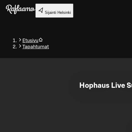
Siirry pääsisältöön
Sijainti
Helsinki
Etusivu
Tapahtumat
Takaisin
Hophaus Live 