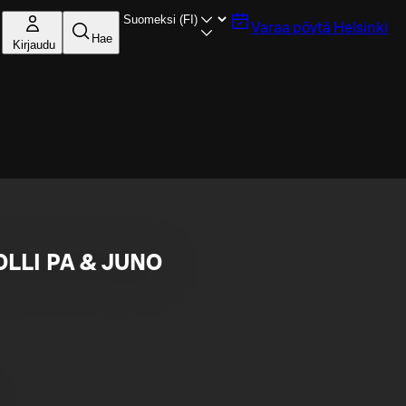
Varaa pöytä
Helsinki
Hae
Kirjaudu
OLLI PA & JUNO