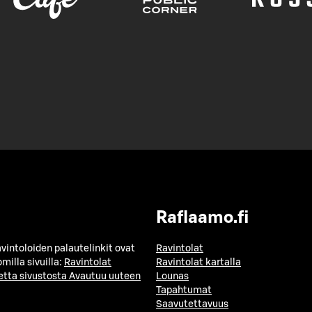
Raflaamo.fi
avintoloiden palautelinkit ovat
Ravintolat
milla sivuilla:
Ravintolat
Ravintolat kartalla
etta sivustosta
Avautuu uuteen
Lounas
Tapahtumat
Saavutettavuus