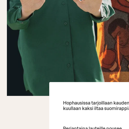
Hophausissa tarjoillaan kauden
kuullaan kaksi iltaa suomirappia
Perjantaina lauteille nousee