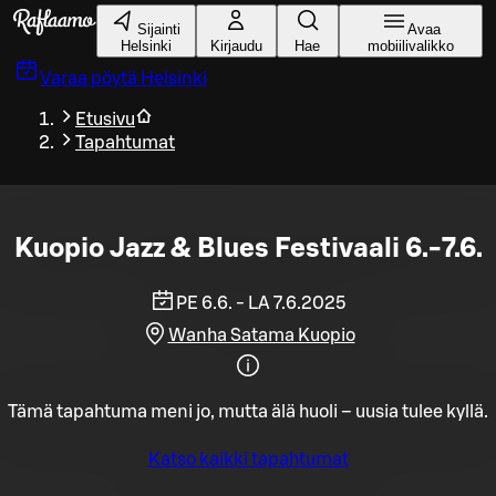
Siirry pääsisältöön
Sijainti
Avaa
Helsinki
Kirjaudu
Hae
mobiilivalikko
Varaa pöytä
Helsinki
Etusivu
Tapahtumat
Kuopio Jazz & Blues Festivaali 6.-7.6.
PE 6.6. - LA 7.6.2025
Wanha Satama Kuopio
Tämä tapahtuma meni jo, mutta älä huoli – uusia tulee kyllä.
Katso kaikki tapahtumat