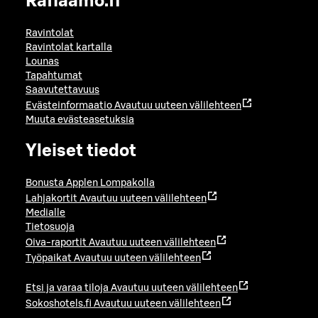
Raflaamo.fi
Ravintolat
Ravintolat kartalla
Lounas
Tapahtumat
Saavutettavuus
Evästeinformaatio
Avautuu uuteen välilehteen
Muuta evästeasetuksia
Yleiset tiedot
Bonusta Applen Lompakolla
Lahjakortit
Avautuu uuteen välilehteen
Medialle
Tietosuoja
Oiva-raportit
Avautuu uuteen välilehteen
Työpaikat
Avautuu uuteen välilehteen
Etsi ja varaa tiloja
Avautuu uuteen välilehteen
Sokoshotels.fi
Avautuu uuteen välilehteen