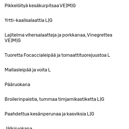
Pikkelöityä kesäkurpitsaa VE|M|G
Yrtti-kaalisalaattia L|G
Lajitelma vihersalaatteja ja porkkanaa, Vinegrettea
VE|M|G
Tuoretta Focaccialeipää ja tomaattituorejuustoa L
Mallasleipää ja voita L
Pääruokana
Broilerinpaistia, tummaa timjamikastiketta L|G
Paahdettua kesänperunaa ja kasviksia L|G
Jälkiruokana