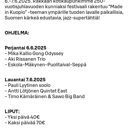
6.-7.6.2025. Rakkaan kotikaupunkimme 250-
vuotisjuhlavuoden kunniaksi festivaali rakentuu “Made
in Kuopio” -teeman ympärille tuoden lavalle paikallisia,
Suomen kärkeä edustavia, jazz-supertähtiä!
OHJELMA:
Perjantai 6.6.2025
- Mika Kallio Gong Odyssey
- Aki Rissanen Trio
- Eskola-Mäkynen-Puolitaival-Seppä
Lauantai 7.6.2025
- Pauli Lyytinen soolo
- Antti Lötjönen Quintet East
- Timo Kämäräinen & Sawo Big Band
LIPUT:
- Yksi päivä 40€
- Kaksi päivää 70€