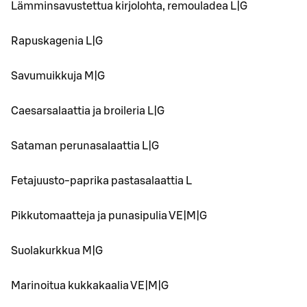
Lämminsavustettua kirjolohta, remouladea L|G
Rapuskagenia L|G
Savumuikkuja M|G
Caesarsalaattia ja broileria L|G
Sataman perunasalaattia L|G
Fetajuusto-paprika pastasalaattia L
Pikkutomaatteja ja punasipulia VE|M|G
Suolakurkkua M|G
Marinoitua kukkakaalia VE|M|G