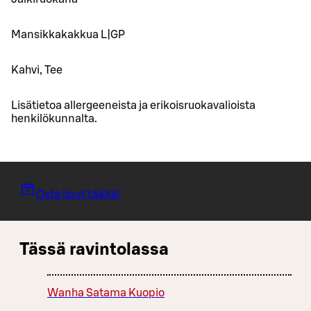
Mansikkakakkua L|GP
Kahvi, Tee
Lisätietoa allergeeneista ja erikoisruokavalioista
henkilökunnalta.
Osta liput täältä!
Tässä ravintolassa
Wanha Satama Kuopio