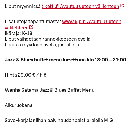
Liput myynnissä
tiketti.fi
Avautuu uuteen välilehteen
Lisätietoja tapahtumasta:
www.kjb.fi
Avautuu uuteen
välilehteen
Ikäraja: K-18
Liput vaihdetaan rannekkeeseen ovella.
Lippuja myydään ovella, jos jäljellä.
Jazz & Blues buffet menu katettuna klo 18:00 – 21:00
Hinta 29,00 € / hlö
Wanha Satama Jazz & Blues Buffet Menu
Alkuruokana
Savo-karjalanlihan palvinaudanpaistia, aiolia M|G