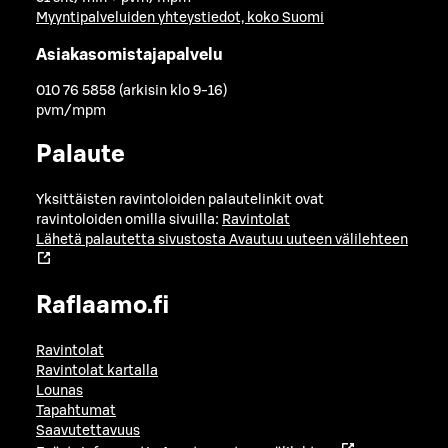
Myyntipalveluiden yhteystiedot, koko Suomi
Asiakasomistajapalvelu
010 76 5858 (arkisin klo 9-16)
pvm/mpm
Palaute
Yksittäisten ravintoloiden palautelinkit ovat
ravintoloiden omilla sivuilla:
Ravintolat
Lähetä palautetta sivustosta
Avautuu uuteen välilehteen
Raflaamo.fi
Ravintolat
Ravintolat kartalla
Lounas
Tapahtumat
Saavutettavuus