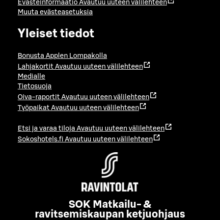
Evästeinformaatio
Avautuu uuteen välilehteen
Muuta evästeasetuksia
Yleiset tiedot
Bonusta Applen Lompakolla
Lahjakortit
Avautuu uuteen välilehteen
Medialle
Tietosuoja
Oiva-raportit
Avautuu uuteen välilehteen
Työpaikat
Avautuu uuteen välilehteen
Etsi ja varaa tiloja
Avautuu uuteen välilehteen
Sokoshotels.fi
Avautuu uuteen välilehteen
SOK Matkailu- &
ravitsemiskaupan ketjuohjaus