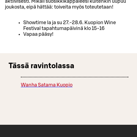
aktiivisesti. Mikäli suosikkikappaleesi kuitenkin uupuu
joukosta, eipä hättää: toiveita myös toteutetaan!
Showtime la ja su 27.-28.6. Kuopion Wine
Festival tapahtumapäivinä klo 15-16
Vapaa pääsy!
Tässä ravintolassa
Wanha Satama Kuopio