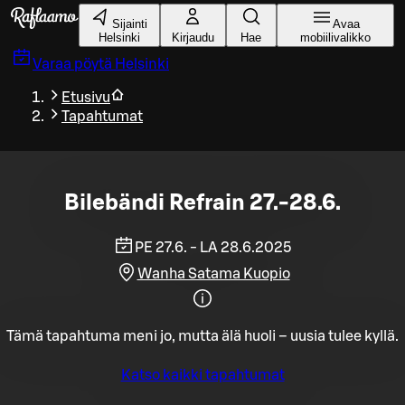
Siirry pääsisältöön
Sijainti
Avaa
Helsinki
Kirjaudu
Hae
mobiilivalikko
Varaa pöytä
Helsinki
Etusivu
Tapahtumat
Bilebändi Refrain 27.-28.6.
PE 27.6. - LA 28.6.2025
Wanha Satama Kuopio
Tämä tapahtuma meni jo, mutta älä huoli – uusia tulee kyllä.
Katso kaikki tapahtumat