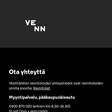
Ota yhteyttä
Yksittäisten ravintoloiden yhteystiedot ovat ravintoloiden
omilla sivuilla:
Ravintolat
Myyntipalvelu, pääkaupunkiseutu
0300 870 020 (arkisin klo 8.30-16.30)
51 snt/min + pvm/mpm