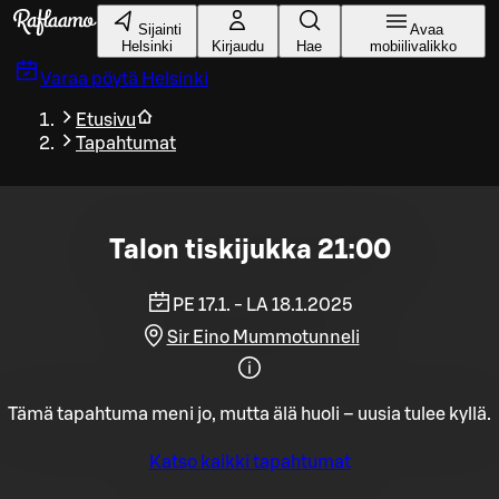
Siirry pääsisältöön
Sijainti
Avaa
Helsinki
Kirjaudu
Hae
mobiilivalikko
Varaa pöytä
Helsinki
Etusivu
Tapahtumat
Talon tiskijukka 21:00
PE 17.1. - LA 18.1.2025
Sir Eino Mummotunneli
Tämä tapahtuma meni jo, mutta älä huoli – uusia tulee kyllä.
Katso kaikki tapahtumat