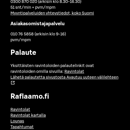
0300 870 020 (arkisin klo 8.30-16.30)
51 snt/min + pvm/mpm
Myyntipalveluiden yhteystiedot, koko Suomi
Asiakasomistajapalvelu
010 76 5858 (arkisin klo 9-16)
pvm/mpm
Palaute
Yksittäisten ravintoloiden palautelinkit ovat
ravintoloiden omilla sivuilla:
Ravintolat
Lähetä palautetta sivustosta
Avautuu uuteen välilehteen
Raflaamo.fi
Ravintolat
Ravintolat kartalla
Lounas
Tapahtumat