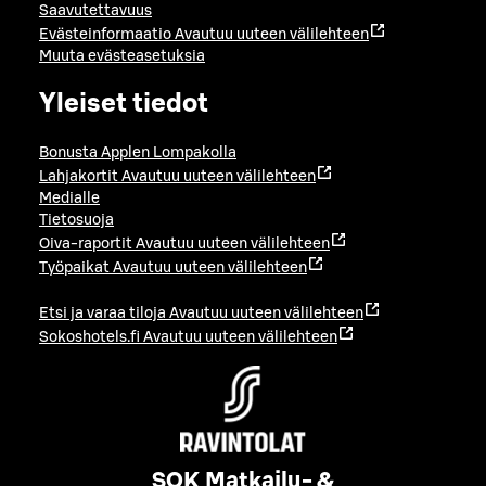
Saavutettavuus
Evästeinformaatio
Avautuu uuteen välilehteen
Muuta evästeasetuksia
Yleiset tiedot
Bonusta Applen Lompakolla
Lahjakortit
Avautuu uuteen välilehteen
Medialle
Tietosuoja
Oiva-raportit
Avautuu uuteen välilehteen
Työpaikat
Avautuu uuteen välilehteen
Etsi ja varaa tiloja
Avautuu uuteen välilehteen
Sokoshotels.fi
Avautuu uuteen välilehteen
SOK Matkailu- &