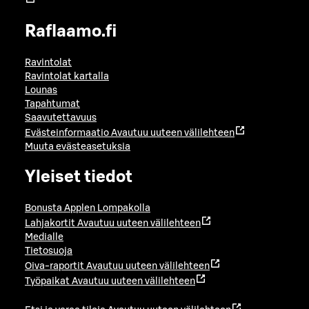
Raflaamo.fi
Ravintolat
Ravintolat kartalla
Lounas
Tapahtumat
Saavutettavuus
Evästeinformaatio
Avautuu uuteen välilehteen
Muuta evästeasetuksia
Yleiset tiedot
Bonusta Applen Lompakolla
Lahjakortit
Avautuu uuteen välilehteen
Medialle
Tietosuoja
Oiva-raportit
Avautuu uuteen välilehteen
Työpaikat
Avautuu uuteen välilehteen