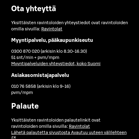
Ota yhteyttä
Yksittäisten ravintoloiden yhteystiedot ovat ravintoloiden
omilla sivuilla:
Ravintolat
Myyntipalvelu, pääkaupunkiseutu
0300 870 020 (arkisin klo 8.30-16.30)
51 snt/min + pvm/mpm
Myyntipalveluiden yhteystiedot, koko Suomi
Asiakasomistajapalvelu
010 76 5858 (arkisin klo 9-16)
pvm/mpm
Palaute
Yksittäisten ravintoloiden palautelinkit ovat
ravintoloiden omilla sivuilla:
Ravintolat
Lähetä palautetta sivustosta
Avautuu uuteen välilehteen