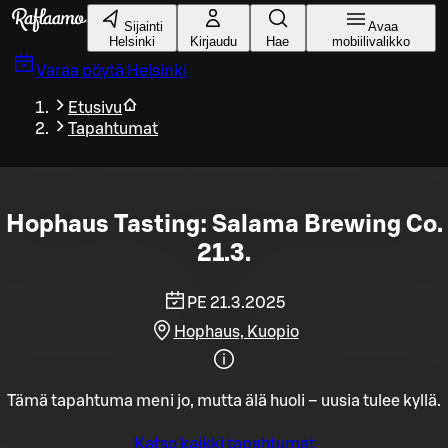
Siirry pääsisältöön
Sijainti
Avaa
Helsinki
Kirjaudu
Hae
mobiilivalikko
Varaa pöytä
Helsinki
Etusivu
Tapahtumat
Hophaus Tasting: Salama Brewing Co.
21.3.
PE 21.3.2025
Hophaus, Kuopio
Tämä tapahtuma meni jo, mutta älä huoli – uusia tulee kyllä.
Katso kaikki tapahtumat