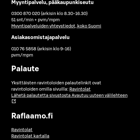
Myyntipalvelu, pääkaupunkiseutu
0300 870 020 (arkisin klo 8.30-16.30)
51 snt/min + pvm/mpm
Myyntipalveluiden yhteystiedot, koko Suomi
Asiakasomistajapalvelu
010 76 5858 (arkisin klo 9-16)
pvm/mpm
Palaute
Yksittäisten ravintoloiden palautelinkit ovat
ravintoloiden omilla sivuilla:
Ravintolat
Lähetä palautetta sivustosta
Avautuu uuteen välilehteen
Raflaamo.fi
Ravintolat
Ravintolat kartalla