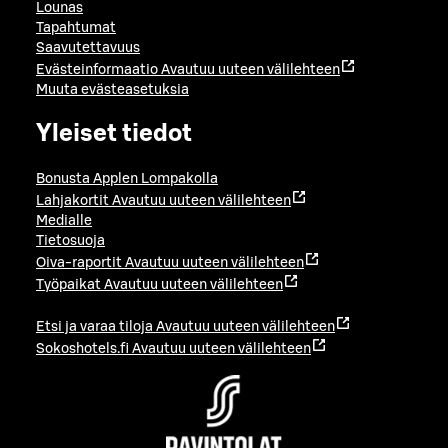
Lounas
Tapahtumat
Saavutettavuus
Evästeinformaatio
Avautuu uuteen välilehteen
Muuta evästeasetuksia
Yleiset tiedot
Bonusta Applen Lompakolla
Lahjakortit
Avautuu uuteen välilehteen
Medialle
Tietosuoja
Oiva-raportit
Avautuu uuteen välilehteen
Työpaikat
Avautuu uuteen välilehteen
Etsi ja varaa tiloja
Avautuu uuteen välilehteen
Sokoshotels.fi
Avautuu uuteen välilehteen