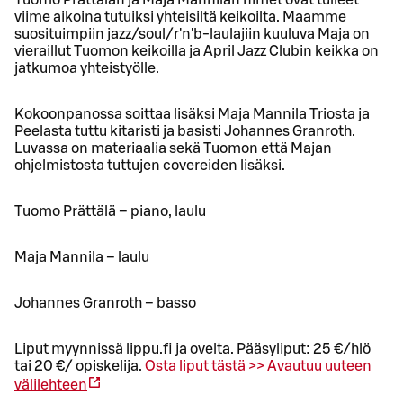
Tuomo Prättälän ja Maja Mannilan nimet ovat tulleet
viime aikoina tutuiksi yhteisiltä keikoilta. Maamme
suosituimpiin jazz/soul/r'n'b-laulajiin kuuluva Maja on
vieraillut Tuomon keikoilla ja April Jazz Clubin keikka on
jatkumoa yhteistyölle.
Kokoonpanossa soittaa lisäksi Maja Mannila Triosta ja
Peelasta tuttu kitaristi ja basisti Johannes Granroth.
Luvassa on materiaalia sekä Tuomon että Majan
ohjelmistosta tuttujen covereiden lisäksi.
Tuomo Prättälä – piano, laulu
Maja Mannila – laulu
Johannes Granroth – basso
Liput myynnissä lippu.fi ja ovelta. Pääsyliput: 25 €/hlö
tai 20 €/ opiskelija.
Osta liput tästä >>
Avautuu uuteen
välilehteen