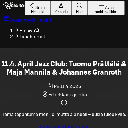
Siirry pääsisältöön
Sijainti
Avaa
Helsinki
Kirjaudu
Hae
mobiilivalikko
Varaa pöytä
Helsinki
Etusivu
Tapahtumat
11.4. April Jazz Club: Tuomo Prättälä &
Maja Mannila & Johannes Granroth
PE 11.4.2025
Ei tarkkaa sijaintia
Tämä tapahtuma meni jo, mutta älä huoli – uusia tulee kyllä.
Katso kaikki tapahtumat