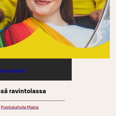
araa paikkasi!
sä ravintolassa
Puistokahvila Makia