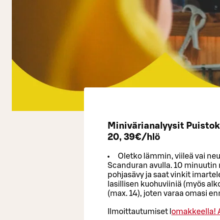
Minivärianalyysit Puistok
20, 39€/hlö
Oletko lämmin, viileä vai ne
Scanduran avulla. 10 minuutin m
pohjasävy ja saat vinkit imartel
lasillisen kuohuviiniä (myös alk
(max. 14), joten varaa omasi e
Ilmoittautumiset l
omakkeella!