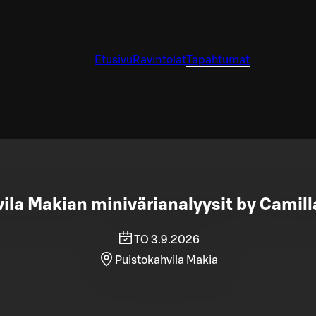
Etusivu
Ravintolat
Tapahtumat
ila Makian minivärianalyysit by Camil
TO 3.9.2026
Puistokahvila Makia