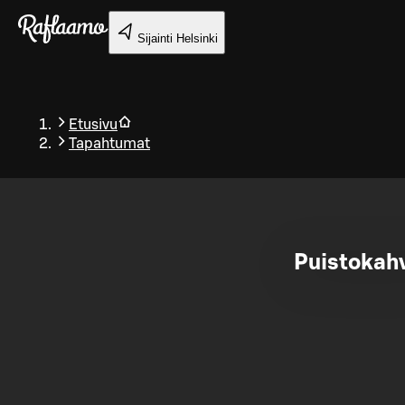
Siirry pääsisältöön
Sijainti
Helsinki
Etusivu
Tapahtumat
Takaisin
Puistokahv