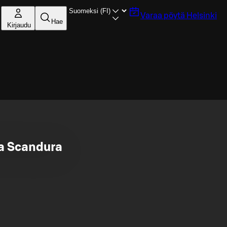
Varaa pöytä
Helsinki
Hae
Kirjaudu
la Scandura