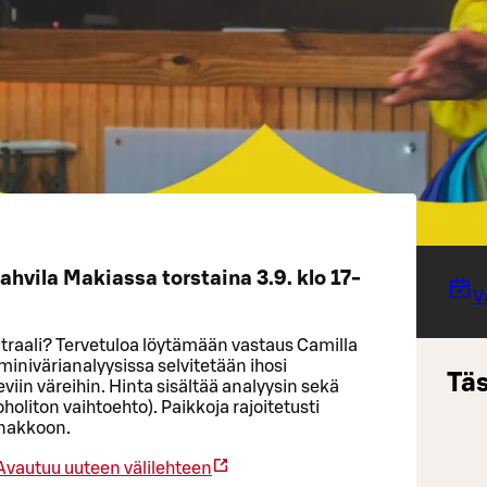
ahvila Makiassa torstaina 3.9. klo 17-
V
utraali? Tervetuloa löytämään vastaus Camilla
inivärianalyysissa selvitetään ihosi
Täs
eviin väreihin. Hinta sisältää analyysin sekä
oholiton vaihtoehto). Paikkoja rajoitetusti
nnakkoon.
Avautuu uuteen välilehteen