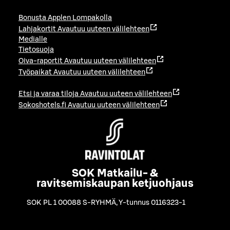
Bonusta Applen Lompakolla
Lahjakortit
Avautuu uuteen välilehteen
Medialle
Tietosuoja
Oiva-raportit
Avautuu uuteen välilehteen
Työpaikat
Avautuu uuteen välilehteen
Etsi ja varaa tiloja
Avautuu uuteen välilehteen
Sokoshotels.fi
Avautuu uuteen välilehteen
SOK Matkailu- &
ravitsemiskaupan ketjuohjaus
SOK PL 1 00088 S-RYHMÄ
,
Y-tunnus 0116323-1