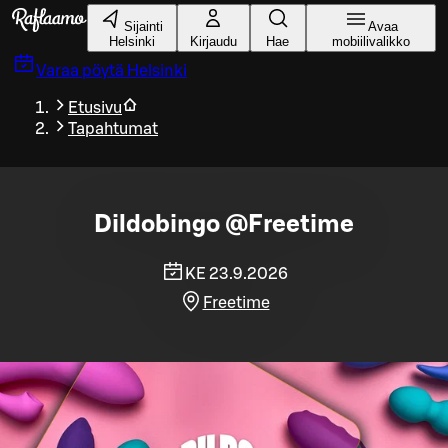
Siirry pääsisältöön
Sijainti
Avaa
Helsinki
Kirjaudu
Hae
mobiilivalikko
Varaa pöytä
Helsinki
Etusivu
Tapahtumat
Dildobingo @Freetime
KE 23.9.2026
Freetime