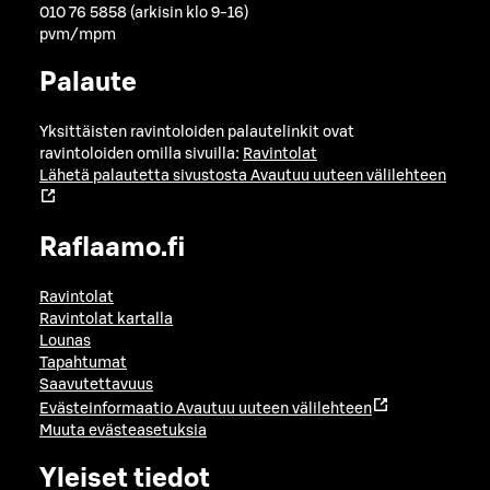
010 76 5858 (arkisin klo 9-16)
pvm/mpm
Palaute
Yksittäisten ravintoloiden palautelinkit ovat
ravintoloiden omilla sivuilla:
Ravintolat
Lähetä palautetta sivustosta
Avautuu uuteen välilehteen
Raflaamo.fi
Ravintolat
Ravintolat kartalla
Lounas
Tapahtumat
Saavutettavuus
Evästeinformaatio
Avautuu uuteen välilehteen
Muuta evästeasetuksia
Yleiset tiedot