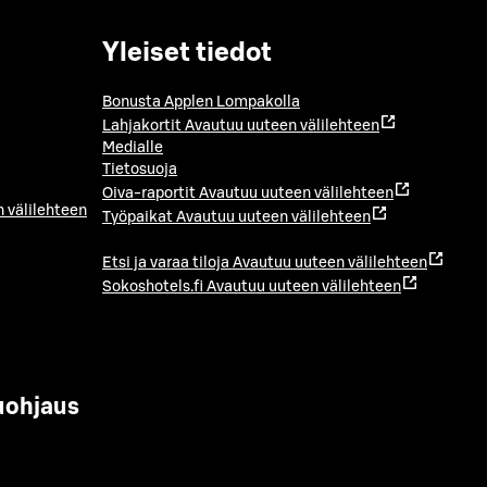
Yleiset tiedot
Bonusta Applen Lompakolla
Lahjakortit
Avautuu uuteen välilehteen
Medialle
Tietosuoja
Oiva-raportit
Avautuu uuteen välilehteen
 välilehteen
Työpaikat
Avautuu uuteen välilehteen
Etsi ja varaa tiloja
Avautuu uuteen välilehteen
Sokoshotels.fi
Avautuu uuteen välilehteen
uohjaus