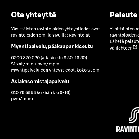
Ota yhteyttä
Palaute
Yksittäisten ravintoloiden yhteystiedot ovat
Yksittäisten r
ravintoloiden omilla sivuilla:
Ravintolat
ravintoloiden o
Lähetä palaut
Myyntipalvelu, pääkaupunkiseutu
välilehteen
0300 870 020 (arkisin klo 8.30-16.30)
51 snt/min + pvm/mpm
Myyntipalveluiden yhteystiedot, koko Suomi
Asiakasomistajapalvelu
010 76 5858 (arkisin klo 9-16)
pvm/mpm