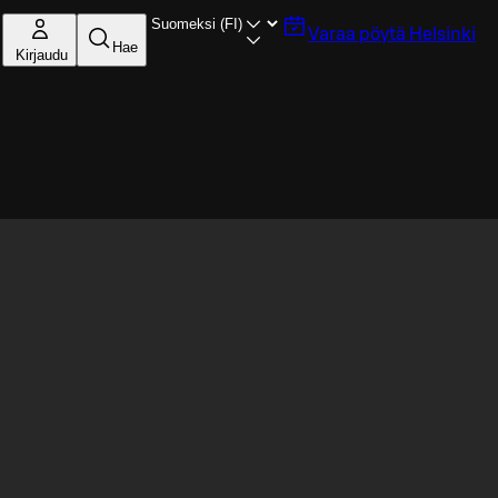
Varaa pöytä
Helsinki
Hae
Kirjaudu