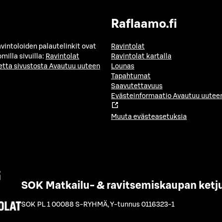
Raflaamo.fi
avintoloiden palautelinkit ovat
Ravintolat
milla sivuilla:
Ravintolat
Ravintolat kartalla
etta sivustosta
Avautuu uuteen
Lounas
Tapahtumat
Saavutettavuus
Evästeinformaatio
Avautuu uuteen
Muuta evästeasetuksia
SOK Matkailu- & ravitsemiskaupan ketj
SOK PL 1 00088 S-RYHMÄ
,
Y-tunnus 0116323-1