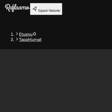
Siirry pääsisältöön
Sijainti
Helsinki
Etusivu
Tapahtumat
Takaisin