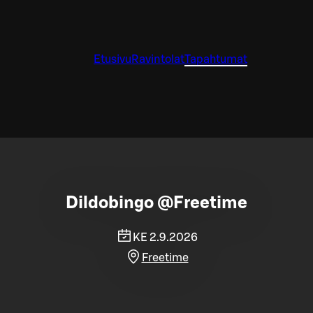
Etusivu
Ravintolat
Tapahtumat
Dildobingo @Freetime
KE 2.9.2026
Freetime