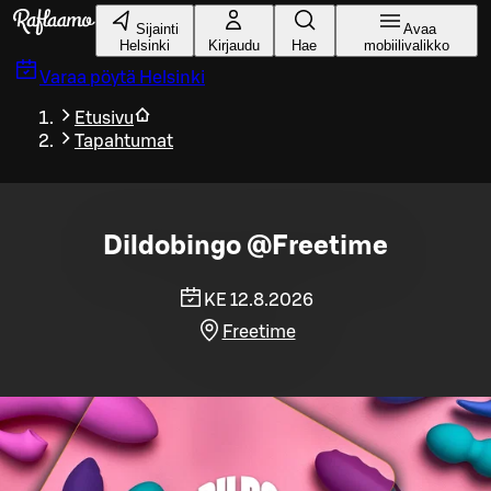
Siirry pääsisältöön
Sijainti
Avaa
Helsinki
Kirjaudu
Hae
mobiilivalikko
Varaa pöytä
Helsinki
Etusivu
Tapahtumat
Dildobingo @Freetime
KE 12.8.2026
Freetime