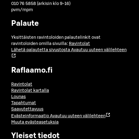
010 76 5858 (arkisin klo 9-16)
pvm/mpm
Palaute
Yksittäisten ravintoloiden palautelinkit ovat
ravintoloiden omilla sivuilla:
Ravintolat
Lähetä palautetta sivustosta
Avautuu uuteen välilehteen
Raflaamo.fi
Ravintolat
Ravintolat kartalla
Lounas
Tapahtumat
Saavutettavuus
Evästeinformaatio
Avautuu uuteen välilehteen
Muuta evästeasetuksia
Yleiset tiedot