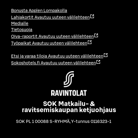
Bonusta Applen Lompakolla
Lahjakortit
Avautuu uuteen välilehteen
Medialle
Tietosuoja
Oiva-raportit
Avautuu uuteen välilehteen
Työpaikat
Avautuu uuteen välilehteen
Etsi ja varaa tiloja
Avautuu uuteen välilehteen
Sokoshotels.fi
Avautuu uuteen välilehteen
SOK Matkailu- &
ravitsemiskaupan ketjuohjaus
SOK PL 1 00088 S-RYHMÄ
,
Y-tunnus 0116323-1