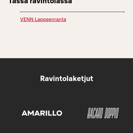
Tässä ravintolassa
VENN Lappeenranta
Ravintolaketjut