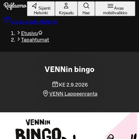
Siirry pääsisältöön
Sijainti
Avaa
Helsinki
Kirjaudu
Hae
mobiilivalikko
Varaa pöytä
Helsinki
Etusivu
Tapahtumat
VENNin bingo
KE 2.9.2026
VENN Lappeenranta