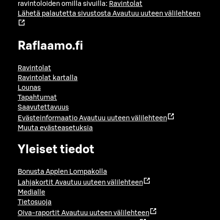
ravintoloiden omilla sivuilla:
Ravintolat
Lähetä palautetta sivustosta
Avautuu uuteen välilehteen
Raflaamo.fi
Ravintolat
Ravintolat kartalla
Lounas
Tapahtumat
Saavutettavuus
Evästeinformaatio
Avautuu uuteen välilehteen
Muuta evästeasetuksia
Yleiset tiedot
Bonusta Applen Lompakolla
Lahjakortit
Avautuu uuteen välilehteen
Medialle
Tietosuoja
Oiva-raportit
Avautuu uuteen välilehteen