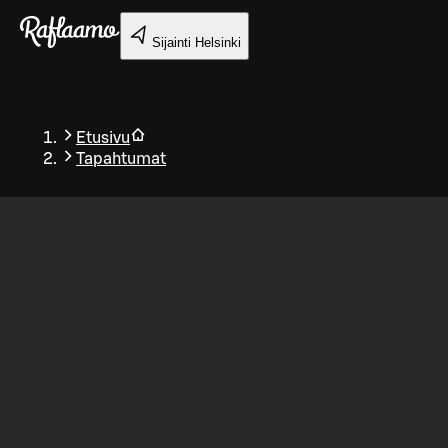
Siirry pääsisältöön
Sijainti
Helsinki
Etusivu
Tapahtumat
Takaisin