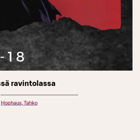
sä ravintolassa
Hophaus, Tahko