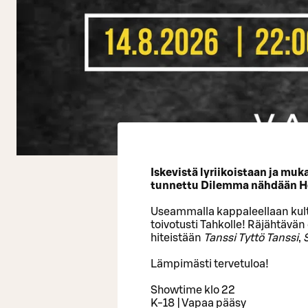
Iskevistä lyriikoistaan ja m
tunnettu Dilemma nähdään Ho
Useammalla kappaleellaan kult
toivotusti Tahkolle! Räjähtävä
hiteistään
Tanssi Tyttö Tanssi
,
Lämpimästi tervetuloa!
Showtime klo 22
K-18 | Vapaa pääsy