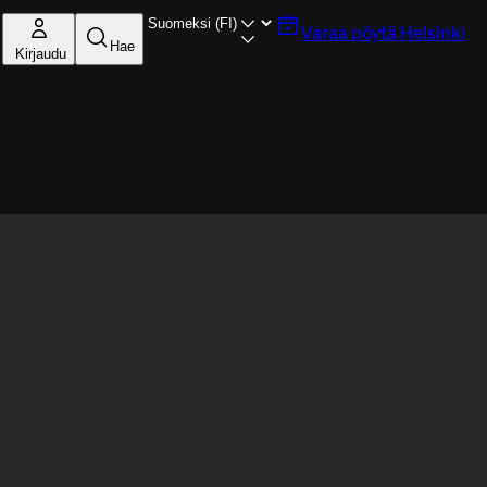
Varaa pöytä
Helsinki
Hae
Kirjaudu