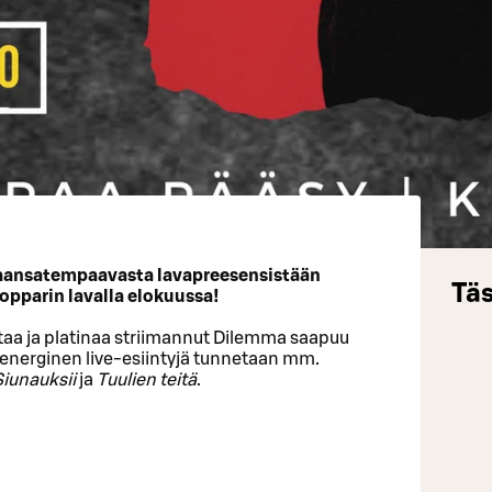
ukaansatempaavasta lavapreesensistään
Täs
pparin lavalla elokuussa!
aa ja platinaa striimannut Dilemma saapuu
n energinen live-esiintyjä tunnetaan mm.
Siunauksii
ja
Tuulien teitä
.