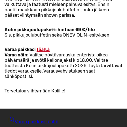
vaikuttava ja taatusti mieleenpainuva esitys. Ensin
nautit maukkaan pikkujoulubuffetin, jonka jälkeen
pääset viihtymään shown parissa.
Kolin pikkujoulupaketti hintaan 69 €/hlö
Sis. pikkujoulubuffetin sekä ONEVIOLIN-esityksen.
Varaa paikkasi
täältä
Varaa näin:
Valitse pöytävarauskalenterista oikea
päivämäärä ja syötä kellonajaksi klo 18.00. Valitse
tuotteista Kolin pikkujoulupaketti 2026. Täytä tarvittavat
tiedot varaukselle. Varausvahvistuksen saat
sähköpostiisi.
Tervetuloa viihtymään Kolille!
Varaa paikkasi täältä