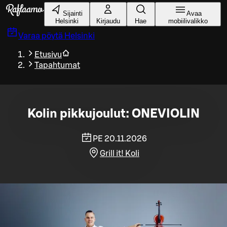
Siirry pääsisältöön
Sijainti
Avaa
Helsinki
Kirjaudu
Hae
mobiilivalikko
Varaa pöytä
Helsinki
Etusivu
Tapahtumat
Kolin pikkujoulut: ONEVIOLIN
PE 20.11.2026
Grill it! Koli