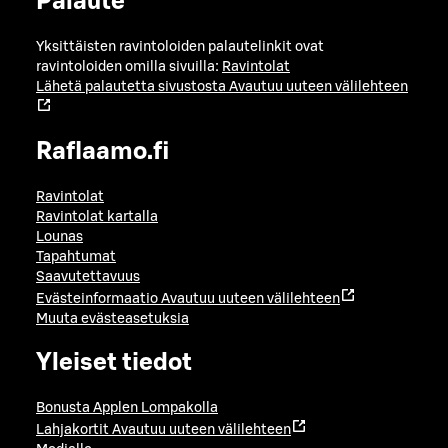
Palaute
Yksittäisten ravintoloiden palautelinkit ovat
ravintoloiden omilla sivuilla:
Ravintolat
Lähetä palautetta sivustosta
Avautuu uuteen välilehteen
Raflaamo.fi
Ravintolat
Ravintolat kartalla
Lounas
Tapahtumat
Saavutettavuus
Evästeinformaatio
Avautuu uuteen välilehteen
Muuta evästeasetuksia
Yleiset tiedot
Bonusta Applen Lompakolla
Lahjakortit
Avautuu uuteen välilehteen