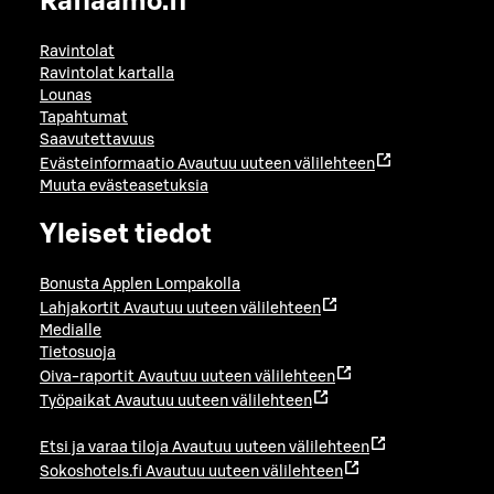
Raflaamo.fi
Ravintolat
Ravintolat kartalla
Lounas
Tapahtumat
Saavutettavuus
Evästeinformaatio
Avautuu uuteen välilehteen
Muuta evästeasetuksia
Yleiset tiedot
Bonusta Applen Lompakolla
Lahjakortit
Avautuu uuteen välilehteen
Medialle
Tietosuoja
Oiva-raportit
Avautuu uuteen välilehteen
Työpaikat
Avautuu uuteen välilehteen
Etsi ja varaa tiloja
Avautuu uuteen välilehteen
Sokoshotels.fi
Avautuu uuteen välilehteen