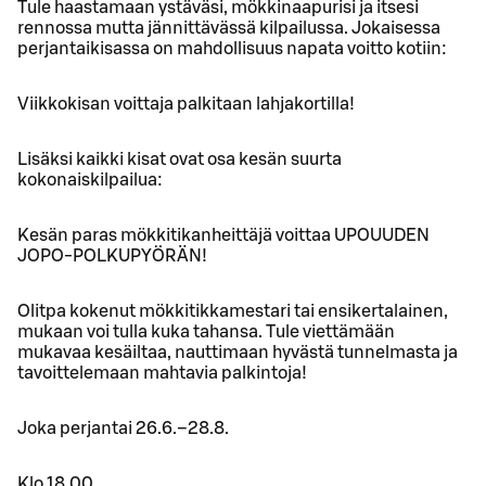
Tule haastamaan ystäväsi, mökkinaapurisi ja itsesi
rennossa mutta jännittävässä kilpailussa. Jokaisessa
perjantaikisassa on mahdollisuus napata voitto kotiin:
Viikkokisan voittaja palkitaan lahjakortilla!
Lisäksi kaikki kisat ovat osa kesän suurta
kokonaiskilpailua:
Kesän paras mökkitikanheittäjä voittaa UPOUUDEN
JOPO-POLKUPYÖRÄN!
Olitpa kokenut mökkitikkamestari tai ensikertalainen,
mukaan voi tulla kuka tahansa. Tule viettämään
mukavaa kesäiltaa, nauttimaan hyvästä tunnelmasta ja
tavoittelemaan mahtavia palkintoja!
Joka perjantai 26.6.–28.8.
Klo 18.00