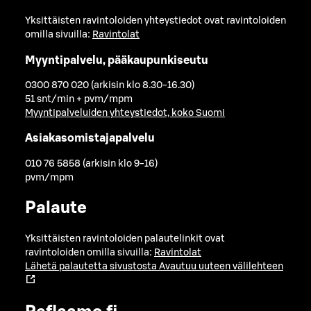
Yksittäisten ravintoloiden yhteystiedot ovat ravintoloiden
omilla sivuilla:
Ravintolat
Myyntipalvelu, pääkaupunkiseutu
0300 870 020 (arkisin klo 8.30-16.30)
51 snt/min + pvm/mpm
Myyntipalveluiden yhteystiedot, koko Suomi
Asiakasomistajapalvelu
010 76 5858 (arkisin klo 9-16)
pvm/mpm
Palaute
Yksittäisten ravintoloiden palautelinkit ovat
ravintoloiden omilla sivuilla:
Ravintolat
Lähetä palautetta sivustosta
Avautuu uuteen välilehteen