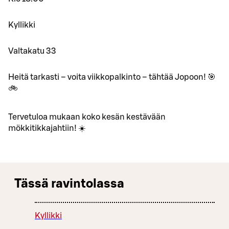
Kyllikki
Valtakatu 33
Heitä tarkasti – voita viikkopalkinto – tähtää Jopoon! 🎯
🚲
Tervetuloa mukaan koko kesän kestävään
mökkitikkajahtiin! ☀️
Tässä ravintolassa
Kyllikki