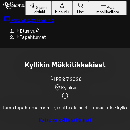
Siirry pääsisältöön
Sijainti
Avaa
Helsinki
Kirjaudu
Hae
mobiilivalikko
Varaa pöytä
Helsinki
Etusivu
Tapahtumat
Kyllikin Mökkitikkakisat
PE 3.7.2026
Kyllikki
Tämä tapahtuma meni jo, mutta älä huoli – uusia tulee kyllä.
Katso kaikki tapahtumat