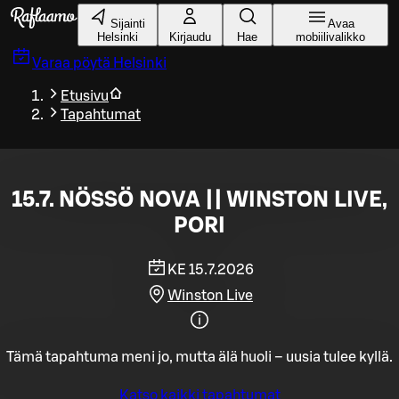
Siirry pääsisältöön
Sijainti
Avaa
Helsinki
Kirjaudu
Hae
mobiilivalikko
Varaa pöytä
Helsinki
Etusivu
Tapahtumat
15.7. NÖSSÖ NOVA || WINSTON LIVE,
PORI
KE 15.7.2026
Winston Live
Tämä tapahtuma meni jo, mutta älä huoli – uusia tulee kyllä.
Katso kaikki tapahtumat