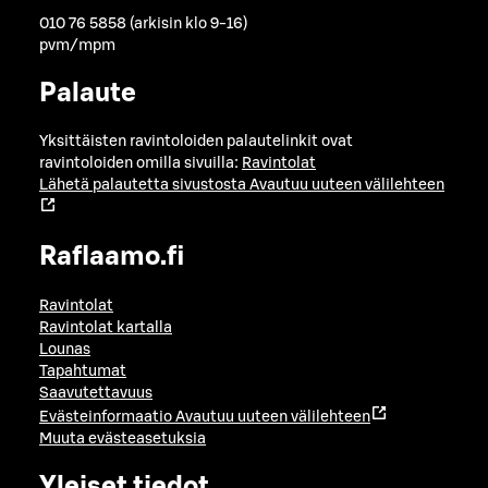
010 76 5858 (arkisin klo 9-16)
pvm/mpm
Palaute
Yksittäisten ravintoloiden palautelinkit ovat
ravintoloiden omilla sivuilla:
Ravintolat
Lähetä palautetta sivustosta
Avautuu uuteen välilehteen
Raflaamo.fi
Ravintolat
Ravintolat kartalla
Lounas
Tapahtumat
Saavutettavuus
Evästeinformaatio
Avautuu uuteen välilehteen
Muuta evästeasetuksia
Yleiset tiedot