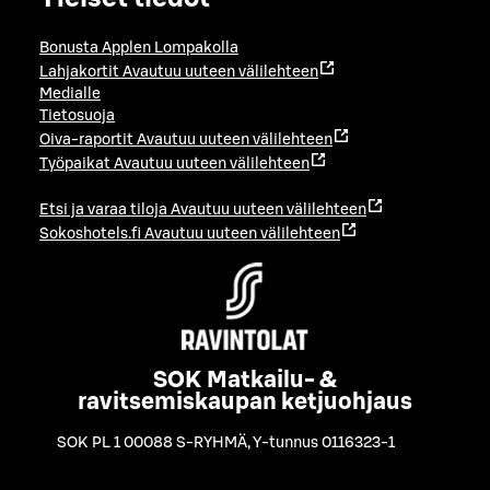
Bonusta Applen Lompakolla
Lahjakortit
Avautuu uuteen välilehteen
Medialle
Tietosuoja
Oiva-raportit
Avautuu uuteen välilehteen
Työpaikat
Avautuu uuteen välilehteen
Etsi ja varaa tiloja
Avautuu uuteen välilehteen
Sokoshotels.fi
Avautuu uuteen välilehteen
SOK Matkailu- &
ravitsemiskaupan ketjuohjaus
SOK PL 1 00088 S-RYHMÄ
,
Y-tunnus 0116323-1