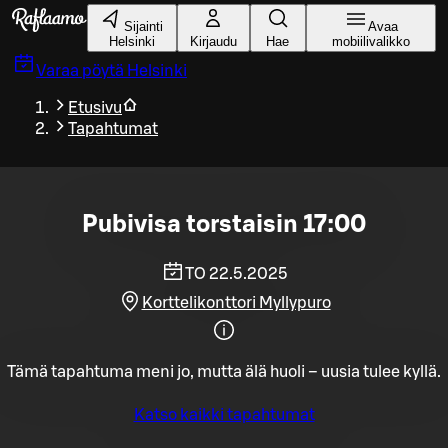
Siirry pääsisältöön
Sijainti
Avaa
Helsinki
Kirjaudu
Hae
mobiilivalikko
Varaa pöytä
Helsinki
Etusivu
Tapahtumat
Pubivisa torstaisin 17:00
TO 22.5.2025
Korttelikonttori Myllypuro
Tämä tapahtuma meni jo, mutta älä huoli – uusia tulee kyllä.
Katso kaikki tapahtumat