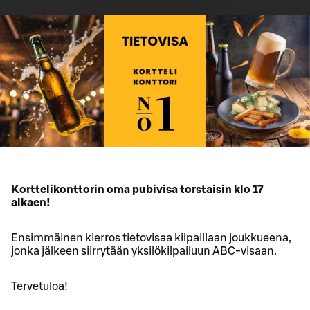
Korttelikonttorin oma pubivisa torstaisin klo 17
alkaen!
Ensimmäinen kierros tietovisaa kilpaillaan joukkueena,
jonka jälkeen siirrytään yksilökilpailuun ABC-visaan.
Tervetuloa!