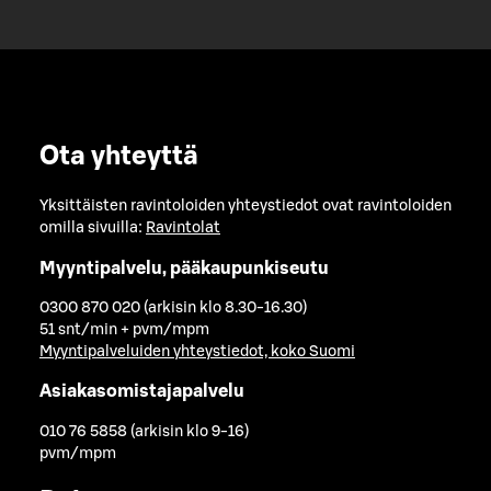
Ota yhteyttä
Yksittäisten ravintoloiden yhteystiedot ovat ravintoloiden
omilla sivuilla:
Ravintolat
Myyntipalvelu, pääkaupunkiseutu
0300 870 020 (arkisin klo 8.30-16.30)
51 snt/min + pvm/mpm
Myyntipalveluiden yhteystiedot, koko Suomi
Asiakasomistajapalvelu
010 76 5858 (arkisin klo 9-16)
pvm/mpm