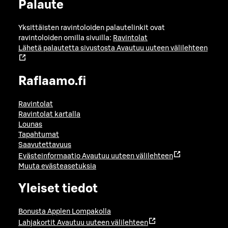
Palaute
Yksittäisten ravintoloiden palautelinkit ovat
ravintoloiden omilla sivuilla:
Ravintolat
Lähetä palautetta sivustosta
Avautuu uuteen välilehteen
Raflaamo.fi
Ravintolat
Ravintolat kartalla
Lounas
Tapahtumat
Saavutettavuus
Evästeinformaatio
Avautuu uuteen välilehteen
Muuta evästeasetuksia
Yleiset tiedot
Bonusta Applen Lompakolla
Lahjakortit
Avautuu uuteen välilehteen