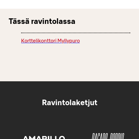
Tässä ravintolassa
Korttelikonttori Myllypuro
Ravintolaketjut