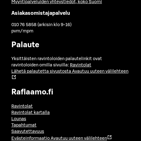
Myyntipalveluiden yhteystiedot, koko Suomi
Asiakasomistajapalvelu
010 76 5858 (arkisin klo 9-16)
pvm/mpm
Palaute
Yksittäisten ravintoloiden palautelinkit ovat
ravintoloiden omilla sivuilla:
Ravintolat
Lähetä palautetta sivustosta
Avautuu uuteen välilehteen
Raflaamo.fi
Ravintolat
Ravintolat kartalla
Lounas
Tapahtumat
Saavutettavuus
Evästeinformaatio
Avautuu uuteen välilehteen