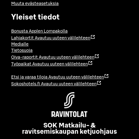
Muuta evästeasetuksia
Yleiset tiedot
Bonusta Applen Lompakolla
Lahjakortit
Avautuu uuteen välilehteen
Medialle
Tietosuoja
Oiva-raportit
Avautuu uuteen välilehteen
Työpaikat
Avautuu uuteen välilehteen
Etsi ja varaa tiloja
Avautuu uuteen välilehteen
Sokoshotels.fi
Avautuu uuteen välilehteen
SOK Matkailu- &
ravitsemiskaupan ketjuohjaus