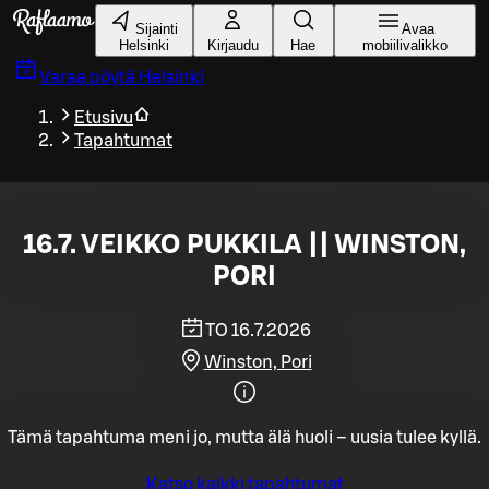
Siirry pääsisältöön
Sijainti
Avaa
Helsinki
Kirjaudu
Hae
mobiilivalikko
Varaa pöytä
Helsinki
Etusivu
Tapahtumat
16.7. VEIKKO PUKKILA || WINSTON,
PORI
TO 16.7.2026
Winston, Pori
Tämä tapahtuma meni jo, mutta älä huoli – uusia tulee kyllä.
Katso kaikki tapahtumat