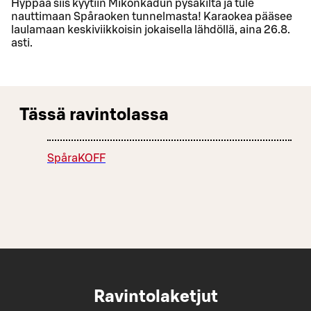
Hyppää siis kyytiin Mikonkadun pysäkiltä ja tule
nauttimaan Spåraoken tunnelmasta! Karaokea pääsee
laulamaan keskiviikkoisin jokaisella lähdöllä, aina 26.8.
asti.
Tässä ravintolassa
SpåraKOFF
Ravintolaketjut