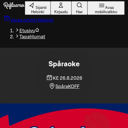
Siirry pääsisältöön
Sijainti
Avaa
Helsinki
Kirjaudu
Hae
mobiilivalikko
Varaa pöytä
Helsinki
Etusivu
Tapahtumat
Spåraoke
KE 26.8.2026
SpåraKOFF