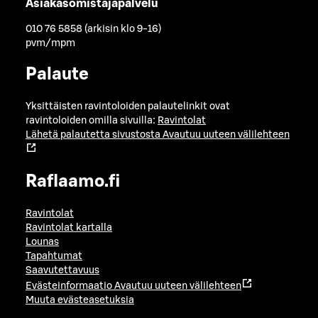
Asiakasomistajapalvelu
010 76 5858 (arkisin klo 9-16)
pvm/mpm
Palaute
Yksittäisten ravintoloiden palautelinkit ovat
ravintoloiden omilla sivuilla:
Ravintolat
Lähetä palautetta sivustosta
Avautuu uuteen välilehteen
Raflaamo.fi
Ravintolat
Ravintolat kartalla
Lounas
Tapahtumat
Saavutettavuus
Evästeinformaatio
Avautuu uuteen välilehteen
Muuta evästeasetuksia