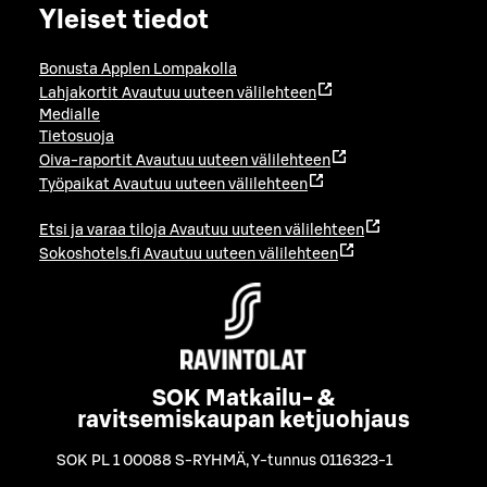
Yleiset tiedot
Bonusta Applen Lompakolla
Lahjakortit
Avautuu uuteen välilehteen
Medialle
Tietosuoja
Oiva-raportit
Avautuu uuteen välilehteen
Työpaikat
Avautuu uuteen välilehteen
Etsi ja varaa tiloja
Avautuu uuteen välilehteen
Sokoshotels.fi
Avautuu uuteen välilehteen
SOK Matkailu- &
ravitsemiskaupan ketjuohjaus
SOK PL 1 00088 S-RYHMÄ
,
Y-tunnus 0116323-1