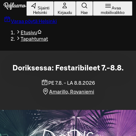
Siirry pääsisältöön
Sijainti
Avaa
Helsinki
Kirjaudu
Hae
mobiilivalikko
Varaa pöytä
Helsinki
Etusivu
Tapahtumat
Doriksessa: Festaribileet 7.-8.8.
PE 7.8. - LA 8.8.2026
Amarillo, Rovaniemi