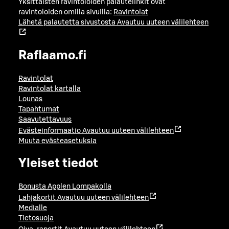
Yksittäisten ravintoloiden palautelinkit ovat
ravintoloiden omilla sivuilla:
Ravintolat
Lähetä palautetta sivustosta
Avautuu uuteen välilehteen
Raflaamo.fi
Ravintolat
Ravintolat kartalla
Lounas
Tapahtumat
Saavutettavuus
Evästeinformaatio
Avautuu uuteen välilehteen
Muuta evästeasetuksia
Yleiset tiedot
Bonusta Applen Lompakolla
Lahjakortit
Avautuu uuteen välilehteen
Medialle
Tietosuoja