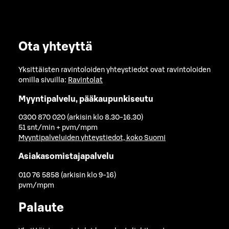
Ota yhteyttä
Yksittäisten ravintoloiden yhteystiedot ovat ravintoloiden
omilla sivuilla:
Ravintolat
Myyntipalvelu, pääkaupunkiseutu
0300 870 020 (arkisin klo 8.30-16.30)
51 snt/min + pvm/mpm
Myyntipalveluiden yhteystiedot, koko Suomi
Asiakasomistajapalvelu
010 76 5858 (arkisin klo 9-16)
pvm/mpm
Palaute