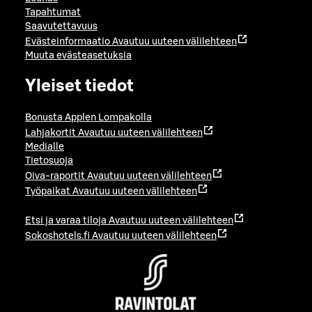
Tapahtumat
Saavutettavuus
Evästeinformaatio
Avautuu uuteen välilehteen
Muuta evästeasetuksia
Yleiset tiedot
Bonusta Applen Lompakolla
Lahjakortit
Avautuu uuteen välilehteen
Medialle
Tietosuoja
Oiva-raportit
Avautuu uuteen välilehteen
Työpaikat
Avautuu uuteen välilehteen
Etsi ja varaa tiloja
Avautuu uuteen välilehteen
Sokoshotels.fi
Avautuu uuteen välilehteen