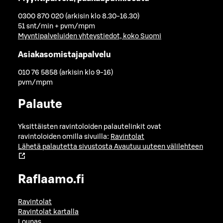
0300 870 020 (arkisin klo 8.30-16.30)
51 snt/min + pvm/mpm
Myyntipalveluiden yhteystiedot, koko Suomi
Asiakasomistajapalvelu
010 76 5858 (arkisin klo 9-16)
pvm/mpm
Palaute
Yksittäisten ravintoloiden palautelinkit ovat
ravintoloiden omilla sivuilla:
Ravintolat
Lähetä palautetta sivustosta
Avautuu uuteen välilehteen
Raflaamo.fi
Ravintolat
Ravintolat kartalla
Lounas