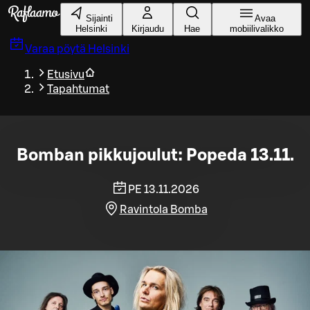
Siirry pääsisältöön
Sijainti
Avaa
Helsinki
Kirjaudu
Hae
mobiilivalikko
Varaa pöytä
Helsinki
Etusivu
Tapahtumat
Bomban pikkujoulut: Popeda 13.11.
PE 13.11.2026
Ravintola Bomba