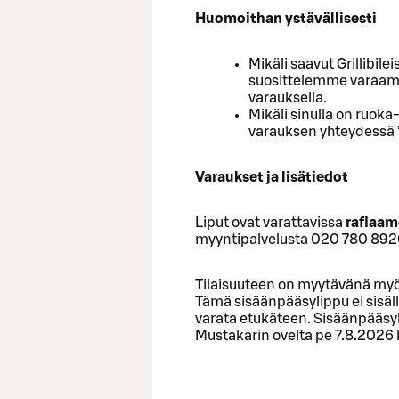
Huomoithan ystävällisesti
Mikäli saavut Grillibi
suosittelemme varaama
varauksella.
Mikäli sinulla on ruoka
varauksen yhteydessä ”
Varaukset ja lisätiedot
Liput ovat varattavissa
raflaam
myyntipalvelusta 020 780 8920
Tilaisuuteen on myytävänä myös
Tämä sisäänpääsylippu ei sisällä 
varata etukäteen. Sisäänpääsyl
Mustakarin ovelta pe 7.8.2026 