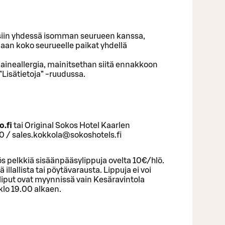
leisiin yhdessä isomman seurueen kanssa,
an koko seurueelle paikat yhdellä
-aineallergia, mainitsethan siitä ennakkoon
Lisätietoja” -ruudussa.
o.fi
tai Original Sokos Hotel Kaarlen
 / sales.kokkola@sokoshotels.fi
 pelkkiä sisäänpääsylippuja ovelta 10€/hlö.
illallista tai pöytävarausta. Lippuja ei voi
iput ovat myynnissä vain Kesäravintola
klo 19.00 alkaen.