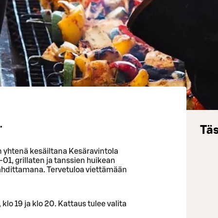
.
Täs
än yhtenä kesäiltana Kesäravintola
-01, grillaten ja tanssien huikean
dittamana. Tervetuloa viettämään
 klo 19 ja klo 20. Kattaus tulee valita