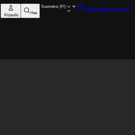
Varaa pöytä
Helsinki
Hae
Kirjaudu