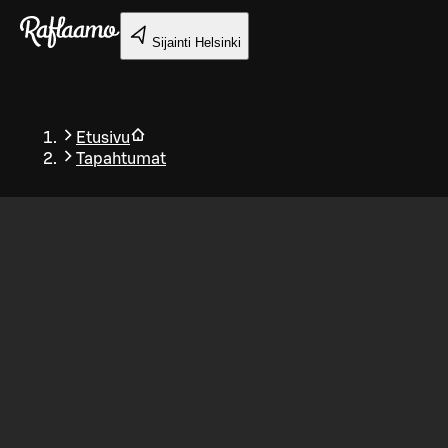
Siirry pääsisältöön
Sijainti
Helsinki
Etusivu
Tapahtumat
Takaisin