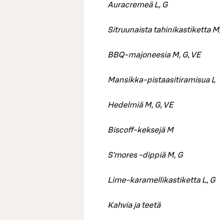
Auracremeä L, G
Sitruunaista tahinikastiketta M
BBQ-majoneesia M, G, VE
Mansikka-pistaasitiramisua L
Hedelmiä M, G, VE
Biscoff-keksejä M
S’mores -dippiä M, G
Lime-karamellikastiketta L, G
Kahvia ja teetä