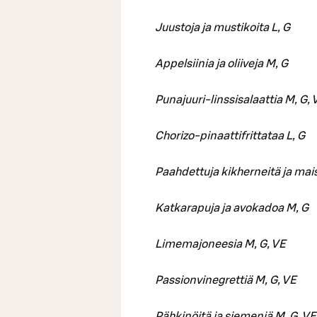
Juustoja ja mustikoita L, G
Appelsiinia ja oliiveja M, G
Punajuuri-linssisalaattia M, G, 
Chorizo-pinaattifrittataa L, G
Paahdettuja kikherneitä ja mais
Katkarapuja ja avokadoa M, G
Limemajoneesia M, G, VE
Passionvinegrettiä M, G, VE
Pähkinöitä ja siemeniä M, G, VE