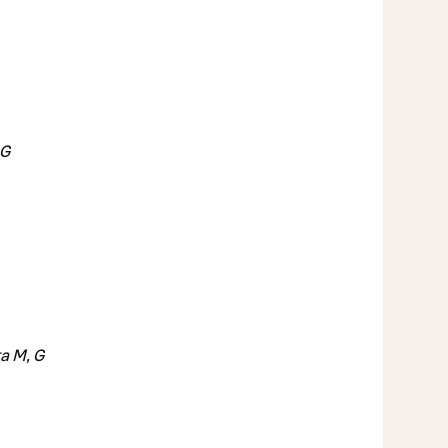
 G
ta M, G