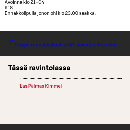
Avoinna klo 21–04
K18
Ennakkolipulla jonon ohi klo 23.00 saakka.
Nappaa ennakkoliput ja VIP-pöydät täältä näin!
Tässä ravintolassa
Las Palmas Kimmel