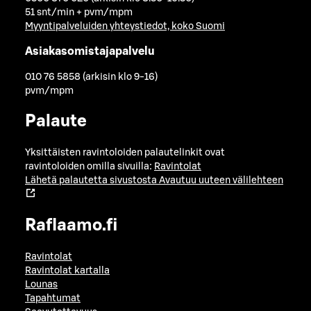
51 snt/min + pvm/mpm
Myyntipalveluiden yhteystiedot, koko Suomi
Asiakasomistajapalvelu
010 76 5858 (arkisin klo 9-16)
pvm/mpm
Palaute
Yksittäisten ravintoloiden palautelinkit ovat
ravintoloiden omilla sivuilla:
Ravintolat
Lähetä palautetta sivustosta
Avautuu uuteen välilehteen
Raflaamo.fi
Ravintolat
Ravintolat kartalla
Lounas
Tapahtumat