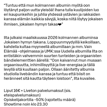
“Tuntuu että mun kolmannen albumin myötä oon
löytänyt paljon uutta yleisöä! Ihana tulla kuulijoiden luo
eri kaupunkeihin ja juhlia yhdessä ystävien ja rakkaiden
kanssa elämän kaikkia sävyjä, koska niitä löytyy jokaisen
ihmisen, jokaisen hymyn takaa❤️”
Ilta julkaisi maaliskuussa 2026 kolmannen albuminsa
Jokaisen hymyn takana. Loppuunmyydyillä keikoillaan,
kahdella kultaa myyneellä albumillaan ja mm. Vain
Elämää -ohjelmassa ja UMK:ssa Uudella albumilla Ilta on
entistäkin vahvemmin suurten tunteiden ja orgaanisten
bändielementtien äärellä: “Oon kaivannut mun musaan
orgaanisuutta, inhimillisyyttä ja live-energiaa ja tällä
levyllä sitä kuullaan paljon. Ollaan äänitetty albumia
studiolla livebändin kanssa ja tuntuu että biisit on
heränneet sitä kautta täyteen loistoon”, Ilta kuvailee.
Liput 16€ + Liveton palvelumaksut (sis.
eteispalvelumaksun)
Opiskelijakortilla -50% (rajoitettu määrä)
Showtime noin klo 23.30