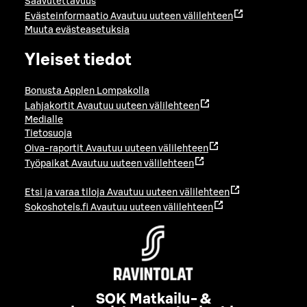
Saavutettavuus
Evästeinformaatio
Avautuu uuteen välilehteen
Muuta evästeasetuksia
Yleiset tiedot
Bonusta Applen Lompakolla
Lahjakortit
Avautuu uuteen välilehteen
Medialle
Tietosuoja
Oiva-raportit
Avautuu uuteen välilehteen
Työpaikat
Avautuu uuteen välilehteen
Etsi ja varaa tiloja
Avautuu uuteen välilehteen
Sokoshotels.fi
Avautuu uuteen välilehteen
SOK Matkailu- &