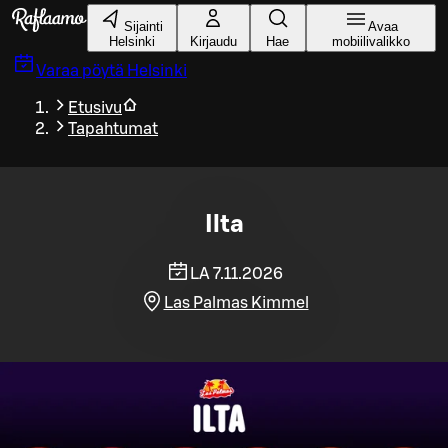
Siirry pääsisältöön
Sijainti
Avaa
Helsinki
Kirjaudu
Hae
mobiilivalikko
Varaa pöytä
Helsinki
Etusivu
Tapahtumat
Ilta
LA 7.11.2026
Las Palmas Kimmel