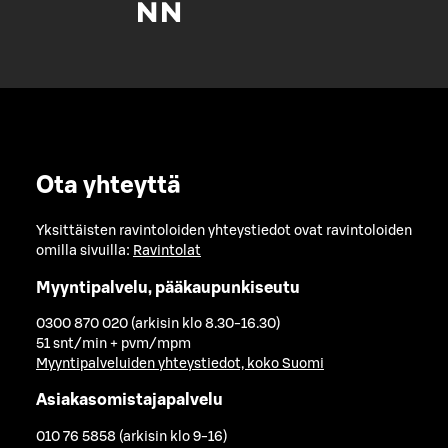
Ota yhteyttä
Yksittäisten ravintoloiden yhteystiedot ovat ravintoloiden
omilla sivuilla:
Ravintolat
Myyntipalvelu, pääkaupunkiseutu
0300 870 020 (arkisin klo 8.30-16.30)
51 snt/min + pvm/mpm
Myyntipalveluiden yhteystiedot, koko Suomi
Asiakasomistajapalvelu
010 76 5858 (arkisin klo 9-16)