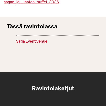
sagan-jouluaaton-buffet-2026
Tässä ravintolassa
Saga Event Venue
Ravintolaketjut