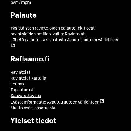
pvm/mpm
Palaute
Yksittäisten ravintoloiden palautelinkit ovat
ravintoloiden omilla sivuilla:
Ravintolat
Lähetä palautetta sivustosta
Avautuu uuteen välilehteen
Raflaamo.fi
Ravintolat
Ravintolat kartalla
Lounas
Tapahtumat
Saavutettavuus
Evästeinformaatio
Avautuu uuteen välilehteen
Muuta evästeasetuksia
Yleiset tiedot