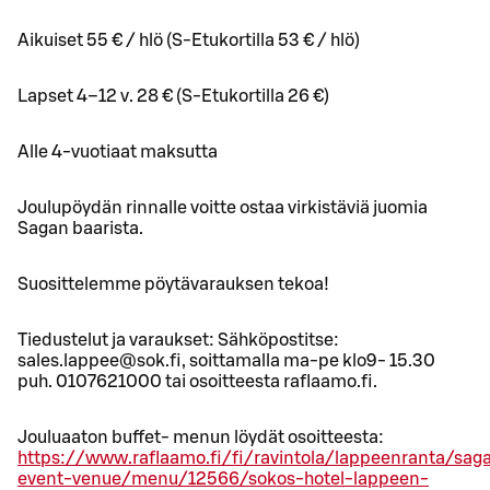
Aikuiset 55 € / hlö (S-Etukortilla 53 € / hlö)
Lapset 4–12 v. 28 € (S-Etukortilla 26 €)
Alle 4-vuotiaat maksutta
Joulupöydän rinnalle voitte ostaa virkistäviä juomia
Sagan baarista.
Suosittelemme pöytävarauksen tekoa!
Tiedustelut ja varaukset: Sähköpostitse:
sales.lappee@sok.fi, soittamalla ma-pe klo9- 15.30
puh. 0107621000 tai osoitteesta raflaamo.fi.
Jouluaaton buffet- menun löydät osoitteesta:
https://www.raflaamo.fi/fi/ravintola/lappeenranta/sag
event-venue/menu/12566/sokos-hotel-lappeen-