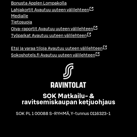
Bonusta Applen Lompakolla
Lahjakortit
Avautuu uuteen välilehteen
Medialle
Tietosuoja
Oiva-raportit
Avautuu uuteen välilehteen
Työpaikat
Avautuu uuteen välilehteen
Etsi ja varaa tiloja
Avautuu uuteen välilehteen
Sokoshotels.fi
Avautuu uuteen välilehteen
SOK Matkailu- &
ravitsemiskaupan ketjuohjaus
SOK PL 1 00088 S-RYHMÄ
,
Y-tunnus 0116323-1