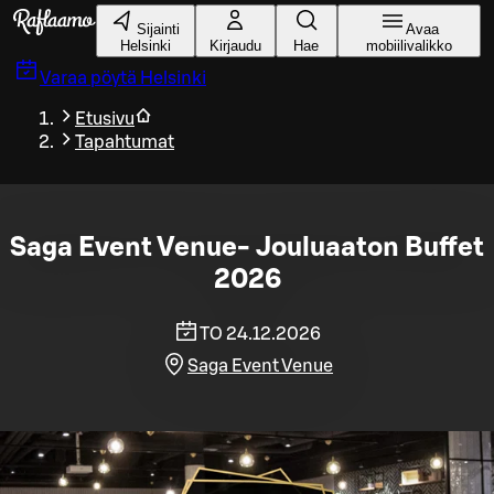
Siirry pääsisältöön
Sijainti
Avaa
Helsinki
Kirjaudu
Hae
mobiilivalikko
Varaa pöytä
Helsinki
Etusivu
Tapahtumat
Saga Event Venue- Jouluaaton Buffet
2026
TO 24.12.2026
Saga Event Venue