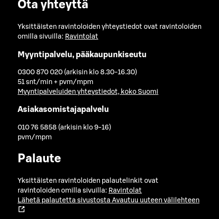
Ota yhteyttä
Yksittäisten ravintoloiden yhteystiedot ovat ravintoloiden
omilla sivuilla:
Ravintolat
Myyntipalvelu, pääkaupunkiseutu
0300 870 020 (arkisin klo 8.30-16.30)
51 snt/min + pvm/mpm
Myyntipalveluiden yhteystiedot, koko Suomi
Asiakasomistajapalvelu
010 76 5858 (arkisin klo 9-16)
pvm/mpm
Palaute
Yksittäisten ravintoloiden palautelinkit ovat
ravintoloiden omilla sivuilla:
Ravintolat
Lähetä palautetta sivustosta
Avautuu uuteen välilehteen