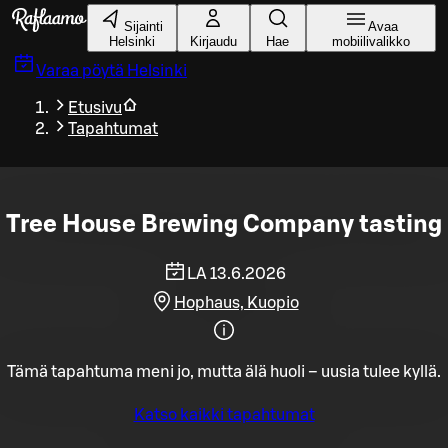
Siirry pääsisältöön
Sijainti
Avaa
Helsinki
Kirjaudu
Hae
mobiilivalikko
Varaa pöytä
Helsinki
Etusivu
Tapahtumat
Tree House Brewing Company tasting
LA 13.6.2026
Hophaus, Kuopio
Tämä tapahtuma meni jo, mutta älä huoli – uusia tulee kyllä.
Katso kaikki tapahtumat