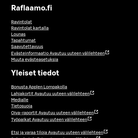
Raflaamo.fi
Ravintolat
Ravintolat kartalla
Lounas
Tapahtumat
Saavutettavuus
Evästeinformaatio
Avautuu uuteen välilehteen
Muuta evästeasetuksia
Yleiset tiedot
Bonusta Applen Lompakolla
Lahjakortit
Avautuu uuteen välilehteen
Medialle
Tietosuoja
Oiva-raportit
Avautuu uuteen välilehteen
Työpaikat
Avautuu uuteen välilehteen
Etsi ja varaa tiloja
Avautuu uuteen välilehteen