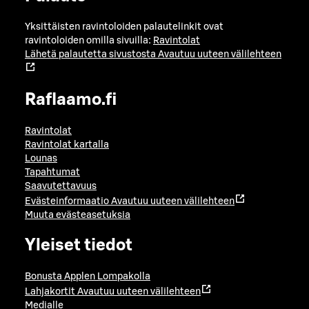
Yksittäisten ravintoloiden palautelinkit ovat
ravintoloiden omilla sivuilla:
Ravintolat
Lähetä palautetta sivustosta
Avautuu uuteen välilehteen
Raflaamo.fi
Ravintolat
Ravintolat kartalla
Lounas
Tapahtumat
Saavutettavuus
Evästeinformaatio
Avautuu uuteen välilehteen
Muuta evästeasetuksia
Yleiset tiedot
Bonusta Applen Lompakolla
Lahjakortit
Avautuu uuteen välilehteen
Medialle