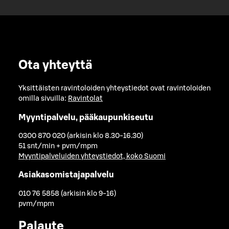
Ota yhteyttä
Yksittäisten ravintoloiden yhteystiedot ovat ravintoloiden
omilla sivuilla:
Ravintolat
Myyntipalvelu, pääkaupunkiseutu
0300 870 020 (arkisin klo 8.30-16.30)
51 snt/min + pvm/mpm
Myyntipalveluiden yhteystiedot, koko Suomi
Asiakasomistajapalvelu
010 76 5858 (arkisin klo 9-16)
pvm/mpm
Palaute