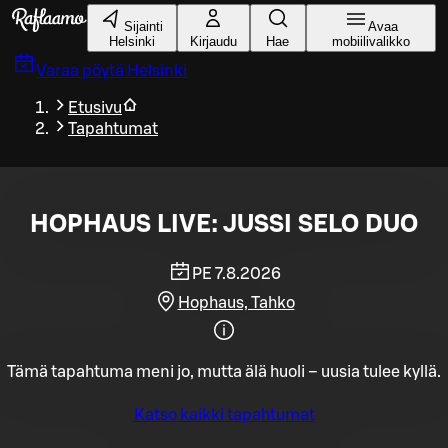
Siirry pääsisältöön
Sijainti
Avaa
Helsinki
Kirjaudu
Hae
mobiilivalikko
Varaa pöytä
Helsinki
Etusivu
Tapahtumat
HOPHAUS LIVE: JUSSI SELO DUO
PE 7.8.2026
Hophaus, Tahko
Tämä tapahtuma meni jo, mutta älä huoli – uusia tulee kyllä.
Katso kaikki tapahtumat