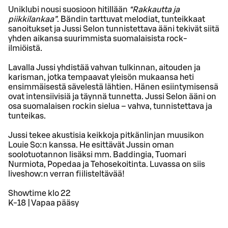
Uniklubi nousi suosioon hitillään
“Rakkautta ja
piikkilankaa”
. Bändin tarttuvat melodiat, tunteikkaat
sanoitukset ja Jussi Selon tunnistettava ääni tekivät siitä
yhden aikansa suurimmista suomalaisista rock-
ilmiöistä.
Lavalla Jussi yhdistää vahvan tulkinnan, aitouden ja
karisman, jotka tempaavat yleisön mukaansa heti
ensimmäisestä sävelestä lähtien. Hänen esiintymisensä
ovat intensiivisiä ja täynnä tunnetta. Jussi Selon ääni on
osa suomalaisen rockin sielua – vahva, tunnistettava ja
tunteikas.
Jussi tekee akustisia keikkoja pitkänlinjan muusikon
Louie So:n kanssa. He esittävät Jussin oman
soolotuotannon lisäksi mm. Baddingia, Tuomari
Nurmiota, Popedaa ja Tehosekoitinta. Luvassa on siis
liveshow:n verran fiilisteltävää!
Showtime klo 22
K-18 | Vapaa pääsy